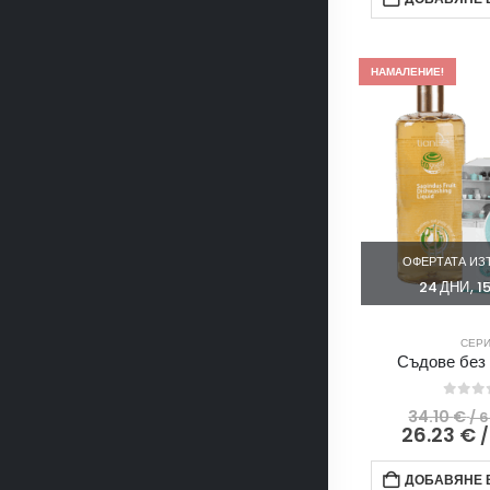
НАМАЛЕНИЕ!
ОФЕРТАТА ИЗТ
24
ДНИ
1
СЕР
Съдове без
0
out
34.10
€
/ 
26.23
€
/
ДОБАВЯНЕ В