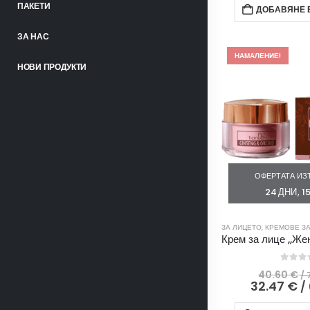
ПАКЕТИ
ДОБАВЯНЕ В
ЗА НАС
НАМАЛЕНИЕ!
НОВИ ПРОДУКТИ
ОФЕРТАТА ИЗТ
24
ДНИ
1
ЗА ЛИЦЕТО
,
КРЕМОВЕ ЗА
0
out
40.60
€
/ 
32.47
€
/