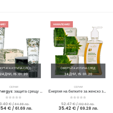
НИЕ!
НАМАЛЕНИЕ!
ЕРТАТА ИЗТИЧА СЛЕД:
ОФЕРТАТА ИЗТИЧА СЛЕД:
24
ДНИ
15
:
01
:
19
24
ДНИ
15
:
01
:
19
СЕРИИ
СЕРИИ
Herbal Energys: защита срещу фотостареене
Енергия на билките за женско здраве
0
out of 5
0
out of 5
Original
Origina
3.40
€
52.47
€
/ 84.88 лв.
/ 102.62 лв.
price
Текущата
price
Текущ
.54
€
35.42
€
/ 61.69 лв.
/ 69.28 лв.
was:
цена
was:
цена