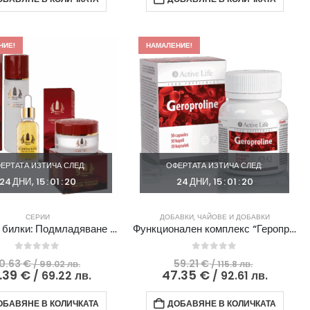
/
35.13 €
/
24.34 
85.86
/
77.41
/
лв..
68.71
лв..
47.6
лв..
лв..
НИЕ!
НАМАЛЕНИЕ!
ЕРТАТА ИЗТИЧА СЛЕД:
ОФЕРТАТА ИЗТИЧА СЛЕД:
24
ДНИ
15
:
01
:
19
24
ДНИ
15
:
01
:
19
СЕРИИ
ДОБАВКИ
,
ЧАЙОВЕ И ДОБАВКИ
Тибетски билки: Подмладяване с кордицепс
Функционален комплекс “Геропролин“
0
out of 5
0
out of 5
Original
Original
0.63
€
59.21
€
/ 99.02 лв.
/ 115.8 лв.
price
Текущата
price
Текуща
.39
€
47.35
€
/ 69.22 лв.
/ 92.61 лв.
was:
цена
was:
цена
50.63 €
е:
59.21 €
е:
ОБАВЯНЕ В КОЛИЧКАТА
ДОБАВЯНЕ В КОЛИЧКАТА