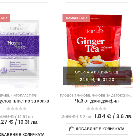
/
35.39 €
/
47.35 
99.02
/
115.8
/
лв..
69.22
лв..
92.61
лв..
лв..
НИЕ!
НАМАЛЕНИЕ!
ОФЕРТАТА ИЗТИЧА СЛЕД:
24
ДНИ
15
:
01
:
19
ДРАВЕ
,
ФИТОПЛАСТИРИ
ПЛОДОВИ ЧАЙОВЕ
,
ЧАЙОВЕ ЗА ДЕТОКСИКАЦИЯ
,
улов пластир за крака
Чай от джинджифил
0
out of 5
0
out of 5
Original
Original
Те
1.84
€
/ 3.6 лв.
6.60
€
2.66
€
/ 12.91 лв.
/ 5.2 лв.
price
Текущата
price
це
.27
€
/ 10.31 лв.
was:
цена
was:
е:
ДОБАВЯНЕ В КОЛИЧКАТА
6.60 €
е:
2.66 €
1.
ОБАВЯНЕ В КОЛИЧКАТА
/
5.27 €
/
/