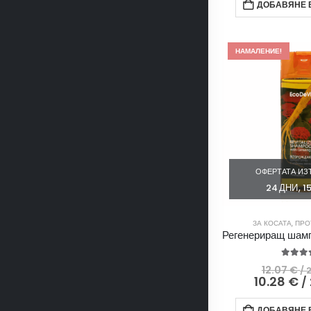
ДОБАВЯНЕ В
НАМАЛЕНИЕ!
ОФЕРТАТА ИЗТ
24
ДНИ
1
ЗА КОСАТА
,
ПРО
4.00
o
12.07
€
/ 
10.28
€
/ 
ДОБАВЯНЕ В