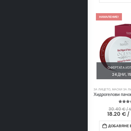
НАМАЛЕНИЕ!
ОФЕРТАТА ИЗТ
24
ДНИ
1
ЗА ЛИЦЕТО
,
МАСКИ ЗА Л
5.00
o
30.40
€
/ 
18.20
€
/
ДОБАВЯНЕ В