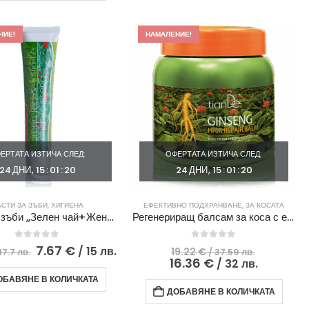
12.91
/
5.2
3.
лв..
10.31
лв..
лв.
лв..
НИЕ!
НАМАЛЕНИЕ!
ЕРТАТА ИЗТИЧА СЛЕД:
ОФЕРТАТА ИЗТИЧА СЛЕД:
24
ДНИ
15
:
01
:
19
24
ДНИ
15
:
01
:
19
СТИ ЗА ЗЪБИ
,
ХИГИЕНА
ЕФЕКТИВНО ПОДХРАНВАНЕ
,
ЗА КОСАТА
Паста за зъби ,,Зелен чай+Женшен Санчи“
Регенериращ балсам за коса с екстракт от женшен
0
out of 5
0
out of 5
Original
Текущата
Original
7.67
€
/ 15 лв.
19.22
€
 17.7 лв.
/ 37.59 лв.
price
цена
price
Текущат
16.36
€
/ 32 лв.
was:
е:
was:
цена
ОБАВЯНЕ В КОЛИЧКАТА
9.05 €
7.67 €
19.22 €
е:
ДОБАВЯНЕ В КОЛИЧКАТА
/
/
/
16.36 €