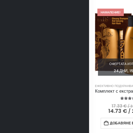
НАМАЛЕНИЕ!
ОФЕРТАТА ИЗТ
24
ДНИ
1
ЕФЕКТИВНО ПОДХРАНВ
5.00
o
17.33
€
/ 
14.73
€
/ 
ДОБАВЯНЕ В