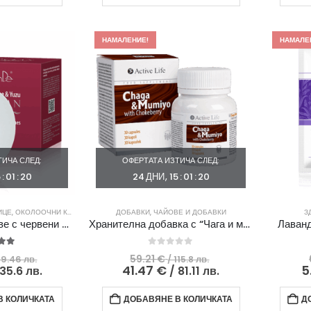
/
26.23 €
/
35.39 €
66.69
/
124.82
/
лв..
51.3
лв..
69.22
лв..
лв..
НАМАЛЕНИЕ!
НАМАЛЕ
ИЧА СЛЕД:
ОФЕРТАТА ИЗТИЧА СЛЕД:
5
:
01
:
19
24
ДНИ
15
:
01
:
19
ИЦЕ
,
ОКОЛООЧНИ КРЕМОВЕ
ДОБАВКИ
,
ЧАЙОВЕ И ДОБАВКИ
З
Хидрогелови пачове с червени морски водорасли и юзу
Хранителна добавка с “Чага и мумио“
Лаванд
ut of 5
0
out of 5
Original
Original
59.21
€
59.46 лв.
/ 115.8 лв.
price
Текущата
price
Текущата
41.47
€
5
 35.6 лв.
/ 81.11 лв.
was:
цена
was:
цена
30.40 €
е:
59.21 €
е:
 КОЛИЧКАТА
ДОБАВЯНЕ В КОЛИЧКАТА
Д
/
18.20 €
/
41.47 €