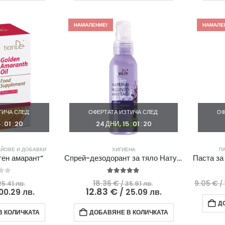
59.46
/
115.8
/
лв..
35.6
лв..
81.11
лв..
лв..
НАМАЛЕНИЕ!
НАМАЛЕ
ИЧА СЛЕД:
ОФЕРТАТА ИЗТИЧА СЛЕД:
ОФ
5
:
01
:
19
24
ДНИ
15
:
01
:
19
АЙОВЕ И ДОБАВКИ
ХИГИЕНА
ПА
тен амарант“
Спрей-дезодорант за тяло Натурален алунит и салвия
 of 5
5.00
out of 5
Original
Original
18.36
€
9.05
€
25.41 лв.
/ 35.91 лв.
/
price
Текущата
price
Текущата
12.83
€
100.29 лв.
/ 25.09 лв.
was:
цена
was:
цена
Д
64.12 €
е:
18.36 €
е:
 КОЛИЧКАТА
ДОБАВЯНЕ В КОЛИЧКАТА
/
51.28 €
/
12.83 €