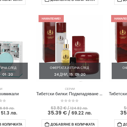
/
10.28 €
/
7.31 €
23.61
/
16.8
/
лв..
20.11
лв..
14.3
лв..
лв..
НАМАЛЕНИЕ!
НАМАЛЕ
ИЧА СЛЕД:
ОФЕРТАТА ИЗТИЧА СЛЕД:
ОФ
5
:
01
:
19
24
ДНИ
15
:
01
:
19
ИИ
СЕРИИ
 химикали
Тибетски билки: Подмладяване с кордицепс
 of 5
0
out of 5
Original
Original
63.82
€
5
66.69 лв.
/ 124.82 лв.
price
Текущата
price
Текущата
35.39
€
35
 51.3 лв.
/ 69.22 лв.
was:
цена
was:
цена
34.10 €
е:
63.82 €
е:
 КОЛИЧКАТА
ДОБАВЯНЕ В КОЛИЧКАТА
Д