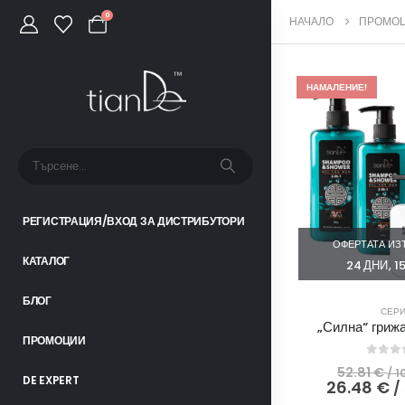
0
НАЧАЛО
ПРОМО
НАМАЛЕНИЕ!
РЕГИСТРАЦИЯ/ВХОД ЗА ДИСТРИБУТОРИ
ОФЕРТАТА ИЗТ
КАТАЛОГ
24
ДНИ
1
БЛОГ
СЕР
„Силна“ гриж
ПРОМОЦИИ
0
out
52.81
€
/ 1
DE EXPERT
26.48
€
/