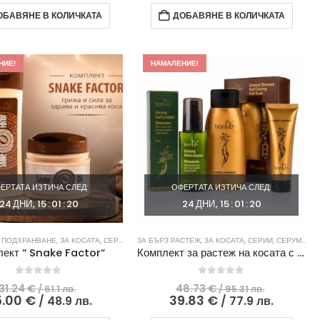
43.40 €
е:
52.47 €
е:
ОБАВЯНЕ В КОЛИЧКАТА
ДОБАВЯНЕ В КОЛИЧКАТА
/
31.54 €
/
35.42 
84.88
/
102.62
/
лв..
61.69
лв..
69.28
лв..
лв..
НИЕ!
НАМАЛЕНИЕ!
ЕРТАТА ИЗТИЧА СЛЕД:
ОФЕРТАТА ИЗТИЧА СЛЕД:
24
ДНИ
15
:
01
:
19
24
ДНИ
15
:
01
:
19
 ПОДХРАНВАНЕ
,
ЗА КОСАТА
,
СЕРИИ
ЗА БЪРЗ РАСТЕЖ
,
ЗА КОСАТА
,
СЕРИИ
,
СЕРУМИ БЕЗ ОТМИВАНЕ
ект “ Snake Factor“
Комплект за растеж на косата с жен-шен
0
out of 5
0
out of 5
Original
Original
31.24
€
48.73
€
/ 61.1 лв.
/ 95.31 лв.
price
Текущата
price
Текуща
5.00
€
39.83
€
/ 48.9 лв.
/ 77.9 лв.
was:
цена
was:
цена