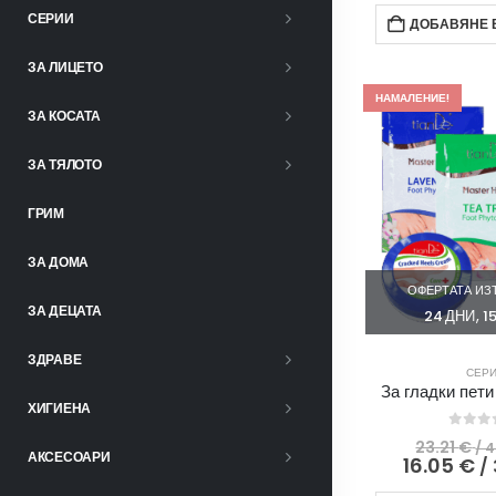
СЕРИИ
ДОБАВЯНЕ В
ЗА ЛИЦЕТО
НАМАЛЕНИЕ!
ЗА КОСАТА
ЗА ТЯЛОТО
ГРИМ
ЗА ДОМА
ОФЕРТАТА ИЗТ
ЗА ДЕЦАТА
24
ДНИ
1
ЗДРАВЕ
СЕР
За гладки пети
ХИГИЕНА
0
out
23.21
€
/ 4
АКСЕСОАРИ
16.05
€
/ 