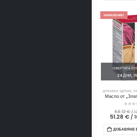
НАМАЛЕНИЕ!
ОФЕРТАТА ИЗТ
24
ДНИ
1
ДОБАВКИ
,
ЗДРАВЕ
,
Ч
Масло от ,,Зла
0
out
64.12
€
/ 1
51.28
€
/ 
ДОБАВЯНЕ В