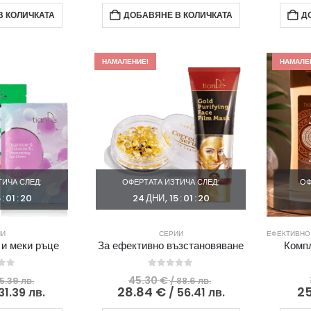
52.81 €
е:
11.66 €
е:
 КОЛИЧКАТА
ДОБАВЯНЕ В КОЛИЧКАТА
Д
/
26.48 €
/
7.77 €
103.29
/
22.8
/
лв..
51.79
лв..
15.2
лв..
лв..
НАМАЛЕНИЕ!
НАМАЛЕ
ИЧА СЛЕД:
ОФЕРТАТА ИЗТИЧА СЛЕД:
ОФ
5
:
01
:
19
24
ДНИ
15
:
01
:
19
ИИ
СЕРИИ
ЕФЕКТИВНО
 и меки ръце
За ефективно възстановяване
Компл
 of 5
0
out of 5
Original
Original
45.30
€
5.39 лв.
/ 88.6 лв.
price
Текущата
price
Текущата
28.84
€
2
31.39 лв.
/ 56.41 лв.
was:
цена
was:
цена