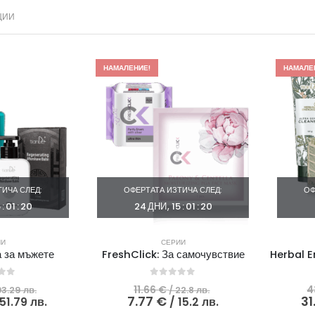
ЦИИ
НАМАЛЕНИЕ!
НАМАЛЕ
ИЧА СЛЕД:
ОФЕРТАТА ИЗТИЧА СЛЕД:
ОФ
5
:
01
:
19
24
ДНИ
15
:
01
:
19
ИИ
СЕРИИ
а за мъжете
FreshClick: За самочувствие
 of 5
0
out of 5
Original
Original
11.66
€
4
03.29 лв.
/ 22.8 лв.
price
Текущата
price
Текущата
7.77
€
31
 51.79 лв.
/ 15.2 лв.
was:
цена
was:
цена