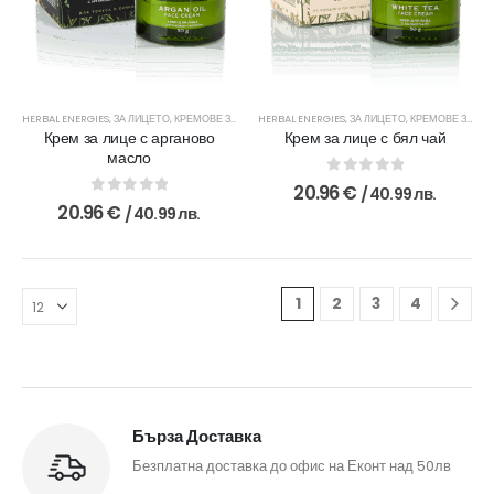
HERBAL ENERGIES
,
ЗА ЛИЦЕТО
,
КРЕМОВЕ ЗА ЗРЯЛА КОЖА
HERBAL ENERGIES
,
ЗА ЛИЦЕТО
,
КРЕМОВЕ ЗА ЗРЯЛА КОЖА
Крем за лице с арганово
Крем за лице с бял чай
масло
0
out of 5
20.96
€
/ 40.99 лв.
0
out of 5
20.96
€
/ 40.99 лв.
1
2
3
4
Бърза Доставка
Безплатна доставка до офис на Еконт над 50лв