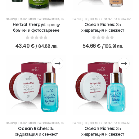
ЗА ЛИЦЕТО
,
КРЕМОВЕ ЗА ЗРЯЛА КОЖА
,
КРЕМОВЕ ЗА МЛАДА КОЖА
ЗА ЛИЦЕТО
,
КРЕМОВЕ ЗА ЗРЯЛА КОЖА
,
ПОЧИСТВАНЕ И ТОНИЗИРАН
,
КРЕМОВЕ ЗА МЛАДА КОЖА
Herbal Energys: срещу
Ocean Riches: За
бръчки и фотостареене
хидратация и свежест
0
out of 5
0
out of 5
43.40
€
54.66
€
/ 84.88 лв.
/ 106.91 лв.
ЗА ЛИЦЕТО
,
КРЕМОВЕ ЗА ЗРЯЛА КОЖА
,
КРЕМОВЕ ЗА МЛАДА КОЖА
ЗА ЛИЦЕТО
,
КРЕМОВЕ ЗА ЗРЯЛА КОЖА
,
ОКОЛООЧНИ КРЕМОВЕ
,
МАСКИ ЗА ЛИЦЕ
,
СЕР
Ocean Riches: За
Ocean Riches: За
хидратация и свежест
хидратация и свежест