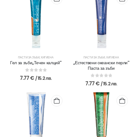
/
/
17.7
15
лв..
лв..
ПАСТИ ЗА ЗЪБИ
,
ХИГИЕНА
ПАСТИ ЗА ЗЪБИ
,
ХИГИЕНА
Гел за зъби,,Течен калций''
,,Естествени океански перли''
Паста за зъби
0
out of 5
7.77
€
/ 15.2 лв.
0
out of 5
7.77
€
/ 15.2 лв.