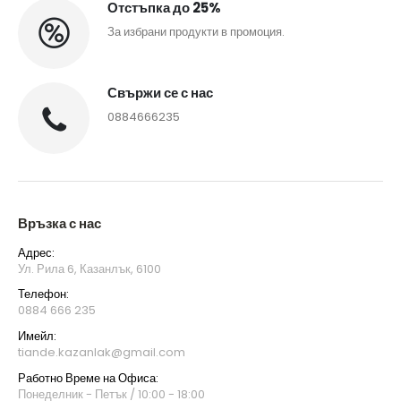
Отстъпка до 25%
За избрани продукти в промоция.
Свържи се с нас
0884666235
Връзка с нас
Адрес:
Ул. Рила 6, Казанлък, 6100
Телефон:
0884 666 235
Имейл:
tiande.kazanlak@gmail.com
Работно Време на Офиса:
Понеделник - Петък / 10:00 - 18:00