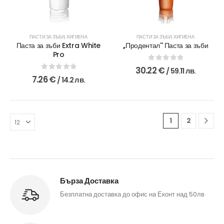
ПАСТИ ЗА ЗЪБИ
,
ХИГИЕНА
ПАСТИ ЗА ЗЪБИ
,
ХИГИЕНА
Паста за зъби Extra White
,,Продентал'' Паста за зъби
Pro
0
out of 5
30.22
€
/ 59.11 лв.
0
out of 5
7.26
€
/ 14.2 лв.
1
2
Бърза Доставка
Безплатна доставка до офис на Еконт над 50лв