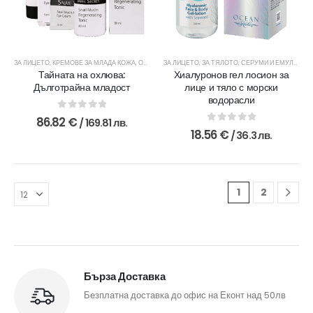
ЗА ЛИЦЕТО
,
КРЕМОВЕ ЗА МЛАДА КОЖА
,
ОКОЛООЧНИ КРЕМОВЕ
ЗА ЛИЦЕТО
,
ЗА ТЯЛОТО
,
ПОЧИСТВАНЕ И ТОНИЗИРАНЕ
,
СЕРУМИ И ЕМУЛСИИ
,
Тайната на охлюва:
Хиалуронов гел лосион за
Дълготрайна младост
лице и тяло с морски
водорасли
0
out of 5
86.82
€
/ 169.81 лв.
0
out of 5
18.56
€
/ 36.3 лв.
1
2
Бърза Доставка
Безплатна доставка до офис на Еконт над 50лв