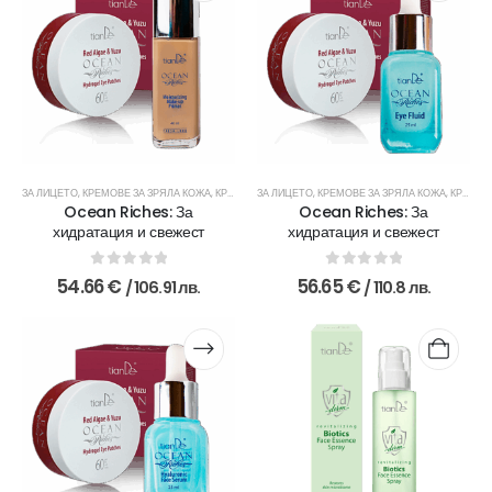
ЗА ЛИЦЕТО
,
КРЕМОВЕ ЗА ЗРЯЛА КОЖА
,
КРЕМОВЕ ЗА МЛАДА КОЖА
ЗА ЛИЦЕТО
,
КРЕМОВЕ ЗА ЗРЯЛА КОЖА
,
ОКОЛООЧНИ КРЕМОВЕ
,
КРЕМОВЕ ЗА МЛАДА КОЖА
,
ПОЧ
Ocean Riches: За
Ocean Riches: За
хидратация и свежест
хидратация и свежест
0
out of 5
0
out of 5
54.66
€
56.65
€
/ 106.91 лв.
/ 110.8 лв.