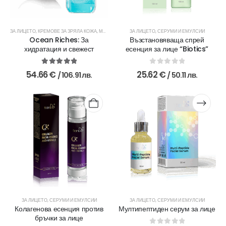
ЗА ЛИЦЕТО
,
КРЕМОВЕ ЗА ЗРЯЛА КОЖА
,
МАСКИ ЗА ЛИЦЕ
ЗА ЛИЦЕТО
,
ОКОЛООЧНИ КРЕМОВЕ
,
СЕРУМИ И ЕМУЛСИИ
,
ПОЧИСТВАНЕ 
Ocean Riches: За
Възстановяваща спрей
хидратация и свежест
есенция за лице “Biotics”
5.00
out of 5
0
out of 5
54.66
€
25.62
€
/ 106.91 лв.
/ 50.11 лв.
ЗА ЛИЦЕТО
,
СЕРУМИ И ЕМУЛСИИ
ЗА ЛИЦЕТО
,
СЕРУМИ И ЕМУЛСИИ
Колагенова есенция против
Мултипептиден серум за лице
бръчки за лице