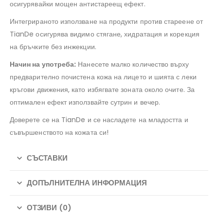
осигурявайки мощен антистареещ ефект.
Интегрираното използване на продукти против стареене от
TianDe осигурява видимо стягане, хидратация и корекция
на бръчките без инжекции.
Начин на употреба:
Нанесете малко количество върху
предварително почистена кожа на лицето и шията с леки
кръгови движения, като избягвате зоната около очите. За
оптимален ефект използвайте сутрин и вечер.
Доверете се на TianDe и се насладете на младостта и
съвършенството на кожата си!
СЪСТАВКИ
ДОПЪЛНИТЕЛНА ИНФОРМАЦИЯ
ОТЗИВИ (0)