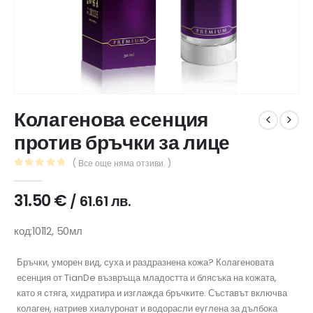
Колагенова есенция
против бръчки за лице
( Все още няма отзиви. )
0
out of 5
31.50
€
/ 61.61 лв.
код:10112, 50мл
Бръчки, уморен вид, суха и раздразнена кожа? Колагеновата
есенция от TianDe възвръща младостта и блясъка на кожата,
като я стяга, хидратира и изглажда бръчките. Съставът включва
колаген, натриев хиалуронат и водорасли еуглена за дълбока