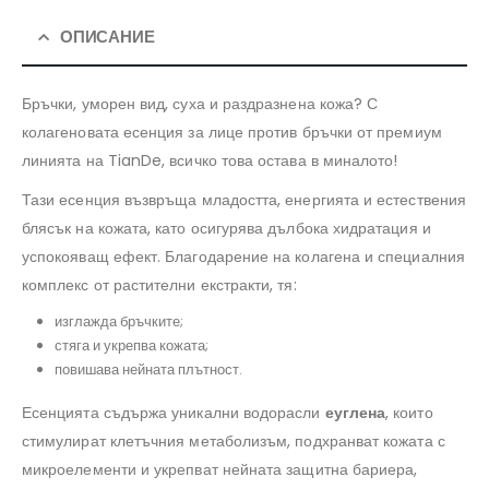
ОПИСАНИЕ
Бръчки, уморен вид, суха и раздразнена кожа? С
колагеновата есенция за лице против бръчки от премиум
линията на TianDe, всичко това остава в миналото!
Тази есенция възвръща младостта, енергията и естествения
блясък на кожата, като осигурява дълбока хидратация и
успокояващ ефект. Благодарение на колагена и специалния
комплекс от растителни екстракти, тя:
изглажда бръчките;
стяга и укрепва кожата;
повишава нейната плътност.
Есенцията съдържа уникални водорасли
еуглена
, които
стимулират клетъчния метаболизъм, подхранват кожата с
микроелементи и укрепват нейната защитна бариера,