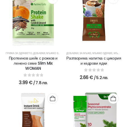
ГРИЖА ЗА ЗДРАВЕТО
,
ДОБАВКИ
,
МЪЖКО ЗДРАВЕ
,
ДОБАВКИ
МЪЖКО ЗДРАВЕ
,
ЗА МЪЖЕ
,
ПЛОДОВИ ЧАЙОВЕ
,
МЪЖКО ЗДРАВЕ
,
,
ПРОТЕИН
МЪЖКО ЗДРАВЕ
Протеинов шейк с рожков и
Разтворима напитка с цикория
ленено семе Slim Mix
и кедрови ядки
WOMAN
0
out of 5
2.66
€
/ 5.2 лв.
0
out of 5
3.99
€
/ 7.8 лв.