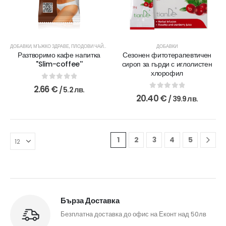
ДОБАВКИ
,
МЪЖКО ЗДРАВЕ
,
ПЛОДОВИ ЧАЙОВЕ
,
ЧАЙОВЕ ЗА ДЕТОКСИКАЦИЯ
ДОБАВКИ
,
ЧАЙОВЕ ЗА ЖЕНСКО
Разтворимо кафе напитка
Сезонен фитотерапевтичен
''Slim-coffee''
сироп за гърди с иглолистен
хлорофил
0
out of 5
2.66
€
/ 5.2 лв.
0
out of 5
20.40
€
/ 39.9 лв.
1
2
3
4
5
Бърза Доставка
Безплатна доставка до офис на Еконт над 50лв