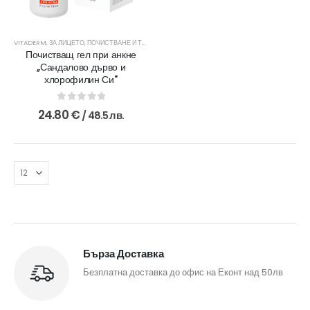
VITADERM
,
ЗА ЛИЦЕТО
,
ПОЧИСТВАНЕ И ТОНИЗИРАНЕ
,
СЕРИИ
Почистващ гел при анкне
,,Сандалово дърво и
хлорофилин Си''
0
out of 5
24.80
€
/ 48.5 лв.
Бърза Доставка
Безплатна доставка до офис на Еконт над 50лв