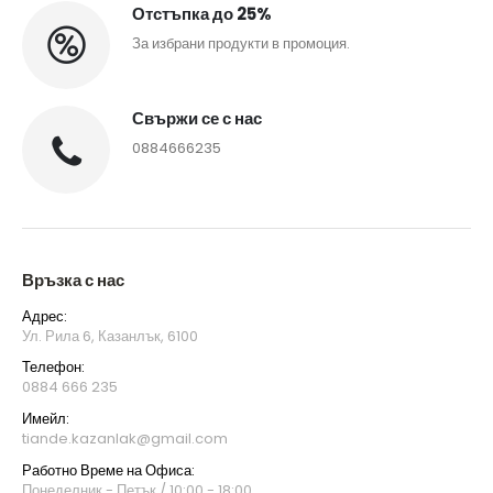
Отстъпка до 25%
За избрани продукти в промоция.
Свържи се с нас
0884666235
Връзка с нас
Адрес:
Ул. Рила 6, Казанлък, 6100
Телефон:
0884 666 235
Имейл:
tiande.kazanlak@gmail.com
Работно Време на Офиса:
Понеделник - Петък / 10:00 - 18:00