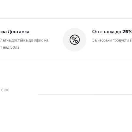
за Доставка
Отстъпка до 25
латна доставка до офис на
За избрани продукти в
т над 50лв
, 6100
mail.com
фиса:
 10:00 - 18:00