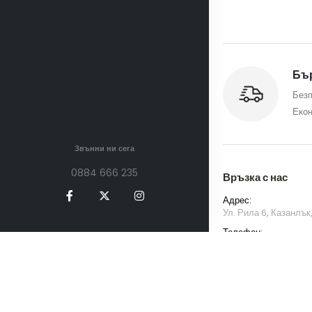
Бър
Безп
Екон
Звънни ни сега
0884 666 235
Връзка с нас
Адрес:
Ул. Рила 6, Казанлък
Телефон:
0884 666 235
Имейл:
tiande.kazanlak@g
Работно Време на О
Понеделник - Петък /