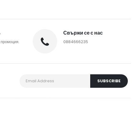
%
Свържи се с нас
 промоция.
0884666235