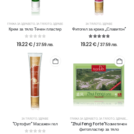
ГРИЖА ЗА ЗДРАВЕТО
,
ЗА ТЯЛОТО
,
ЗДРАВЕ
ЗА ТЯЛОТО
,
ЗДРАВЕ
Крем за тяло Течен пластир
Фитогел за крака ,,Славитон"
0
out of 5
5.00
out of 5
19.22
€
19.22
€
/ 37.59 лв.
/ 37.59 лв.
ЗА ТЯЛОТО
,
ЗДРАВЕ
ГРИЖА ЗА ЗДРАВЕТО
,
ЗА ТЯЛОТО
,
ЗДРАВЕ
,
ФИТ
"Ортофит" Масажен гел
"Zhui Feng Forte"Козметичен
фитопластир за тяло