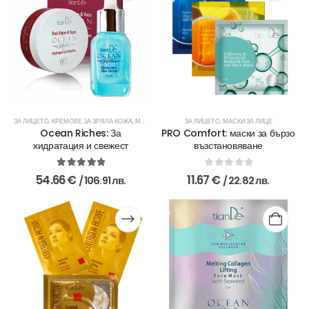
ЗА ЛИЦЕТО
,
КРЕМОВЕ ЗА ЗРЯЛА КОЖА
,
МАСКИ ЗА ЛИЦЕ
ЗА ЛИЦЕТО
,
ОКОЛООЧНИ КРЕМОВЕ
,
МАСКИ ЗА ЛИЦЕ
,
ПОЧИСТВАНЕ 
Ocean Riches: За
PRO Comfort: маски за бързо
хидратация и свежест
възстановяване
5.00
out of 5
0
out of 5
54.66
€
11.67
€
/ 106.91 лв.
/ 22.82 лв.