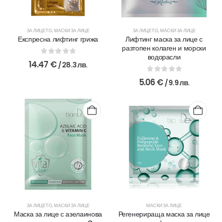
ЗА ЛИЦЕТО
,
МАСКИ ЗА ЛИЦЕ
ЗА ЛИЦЕТО
,
МАСКИ ЗА ЛИЦЕ
Експресна лифтинг грижа
Лифтинг маска за лице с
разтопен колаген и морски
водорасли
0
out of 5
14.47
€
/ 28.3 лв.
0
out of 5
5.06
€
/ 9.9 лв.
ЗА ЛИЦЕТО
,
МАСКИ ЗА ЛИЦЕ
МАСКИ ЗА ЛИЦЕ
Маска за лице с азелаинова
Регенерираща маска за лице