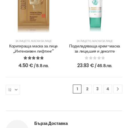
ЗА ЛИЦЕТО
,
МАСКИ ЗА ЛИЦЕ
ЗА ЛИЦЕТО
,
МАСКИ ЗА ЛИЦЕ
Коригираща маска за лице
Подмладяваща крем-маска
,,Интензивен лифтинг''
за лице,шия и деколте
5.00
out of 5
0
out of 5
4.50
€
23.93
€
/ 8.8 лв.
/ 46.8 лв.
1
2
3
4
Бърза Доставка