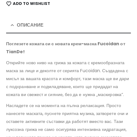
ADD TO WISHLIST
ОПИСАНИЕ
Поглезете кожата си с новата крем-маска Fucoidan от
TianDe!
Открийте ново ниво на грижа за кожата с кремообразната
маска за лице и деколте от серията Fucoidan. Създадена с
мисъл за вашата красота и комфорт, тази маска ще ви дари
с подхранване и подмладяване, които ще придадат на
кожата ви свежест и сияние, без да е нужна „маскировка“.
Насладете се на момента на пълна релаксация. Просто
нанесете маската, пуснете приятна музика, затворете очи и
оставете активните съставки да работят вместо вас. Тази
луксозна грижа не само осигурява интензивна хидратация,