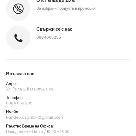
Отстъпка до 25%
За избрани продукти в промоция.
Свържи се с нас
0884666235
Връзка с нас
Адрес:
Ул. Рила 6, Казанлък, 6100
Телефон:
0884 666 235
Имейл:
tiande.kazanlak@gmail.com
Работно Време на Офиса:
Понеделник - Петък / 10:00 - 18:00