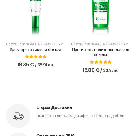
MASTER HERB
,
ЗА ЛИЦЕТО
,
КРЕМОВЕ ЗА МЛАДА КОЖА
MASTER HERB
,
ЗА ЛИЦЕТО
,
КРЕМОВЕ ЗА МЛАДА КОЖА
Крем против акне и белези
Противовъзпалителен лосион
за лице
0
out of 5
18.36
€
/ 35.91 лв.
0
out of 5
15.80
€
/ 30.9 лв.
Бърза Доставка
Безплатна доставка до офис на Еконт над 50лв