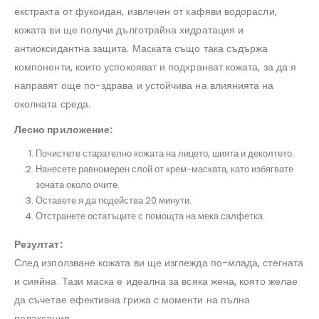
екстракта от фукоидан, извлечен от кафяви водорасли,
кожата ви ще получи дълготрайна хидратация и
антиоксидантна защита. Маската също така съдържа
компоненти, които успокояват и подхранват кожата, за да я
направят още по-здрава и устойчива на влиянията на
околната среда.
Лесно приложение:
Почистете старателно кожата на лицето, шията и деколтето.
Нанесете равномерен слой от крем-маската, като избягвате
зоната около очите.
Оставете я да подейства 20 минути.
Отстранете остатъците с помощта на мека салфетка.
Резултат:
След използване кожата ви ще изглежда по-млада, стегната
и сияйна. Тази маска е идеална за всяка жена, която желае
да съчетае ефективна грижа с моменти на пълна
релаксация.