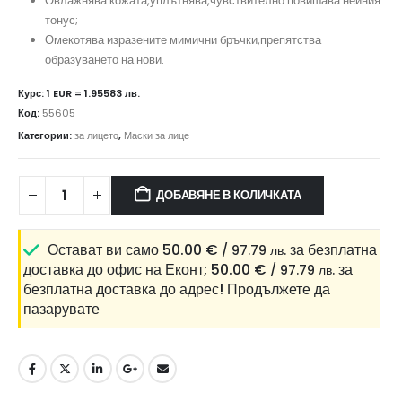
Овлажнява кожата,уплътнява,чувствително повишава нейния
тонус;
Омекотява изразените мимични бръчки,препятства
образуването на нови.
Курс: 1 EUR = 1.95583 лв.
Код:
55605
Категории:
за лицето
,
Маски за лице
ДОБАВЯНЕ В КОЛИЧКАТА
Остават ви само
50.00
€
за безплатна
/ 97.79 лв.
доставка до офис на Еконт;
50.00
€
за
/ 97.79 лв.
безплатна доставка до адрес!
Продължете да
пазарувате