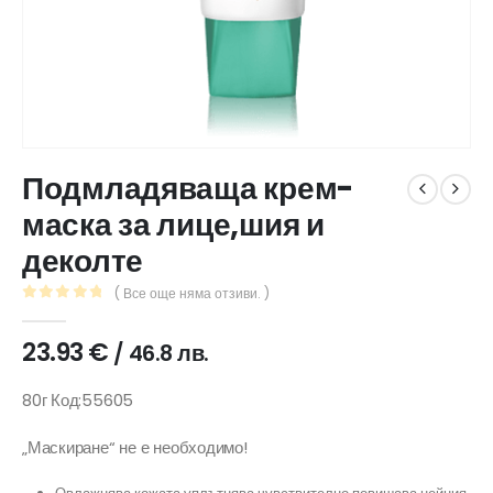
Подмладяваща крем-
маска за лице,шия и
деколте
( Все още няма отзиви. )
0
out of 5
23.93
€
/ 46.8 лв.
80г Код:55605
„Маскиране“ не е необходимо!