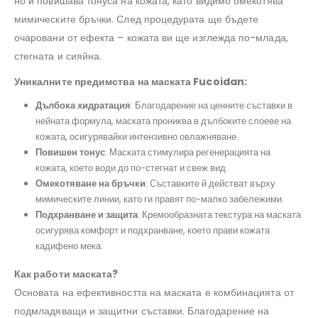
но и повишава тонуса на кожата, като видимо омекотява
мимическите бръчки. След процедурата ще бъдете
очаровани от ефекта – кожата ви ще изглежда по-млада,
стегната и сияйна.
Уникалните предимства на маската Fucoidan:
Дълбока хидратация
: Благодарение на ценните съставки в
нейната формула, маската прониква в дълбоките слоеве на
кожата, осигурявайки интензивно овлажняване.
Повишен тонус
: Маската стимулира регенерацията на
кожата, което води до по-стегнат и свеж вид.
Омекотяване на бръчки
: Съставките й действат върху
мимическите линии, като ги правят по-малко забележими.
Подхранване и защита
: Кремообразната текстура на маската
осигурява комфорт и подхранване, което прави кожата
кадифено мека.
Как работи маската?
Основата на ефективността на маската е комбинацията от
подмладяващи и защитни съставки. Благодарение на