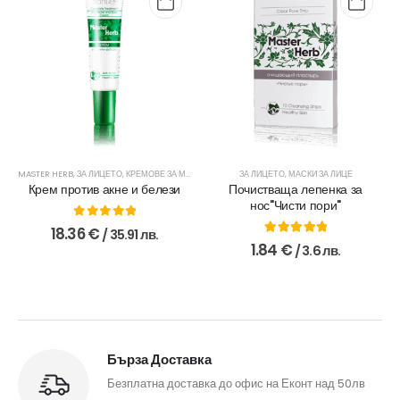
MASTER HERB
,
ЗА ЛИЦЕТО
,
КРЕМОВЕ ЗА МЛАДА КОЖА
ЗА ЛИЦЕТО
,
МАСКИ ЗА ЛИЦЕ
Крем против акне и белези
Почистваща лепенка за
нос"Чисти пори"
0
out of 5
18.36
€
/ 35.91 лв.
5.00
out of 5
1.84
€
/ 3.6 лв.
Бърза Доставка
Безплатна доставка до офис на Еконт над 50лв