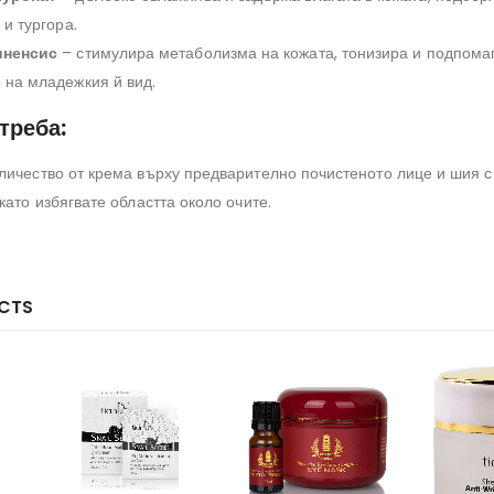
 и тургора.
иненсис
– стимулира метаболизма на кожата, тонизира и подпома
 на младежкия й вид.
треба:
личество от крема върху предварително почистеното лице и шия с
като избягвате областта около очите.
CTS