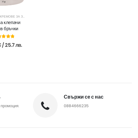
И ЗА МЪЖЕ
КРЕМОВЕ ЗА ЗРЯЛА КОЖА
за клепачи
ив бръчки
0
out of 5
€
/ 25.7 лв.
%
Свържи се с нас
 промоция.
0884666235