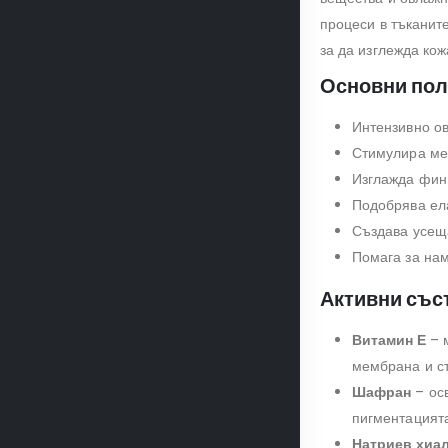
процеси в тъканит
за да изглежда кож
Основни пол
Интензивно ов
Стимулира мет
Изглажда фини
Подобрява ела
Създава усеща
Помага за нам
Активни съст
Витамин Е
– м
мембрана и с
Шафран
– осв
пигментацията
Натриев хиа