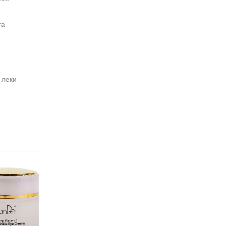
га
 леки