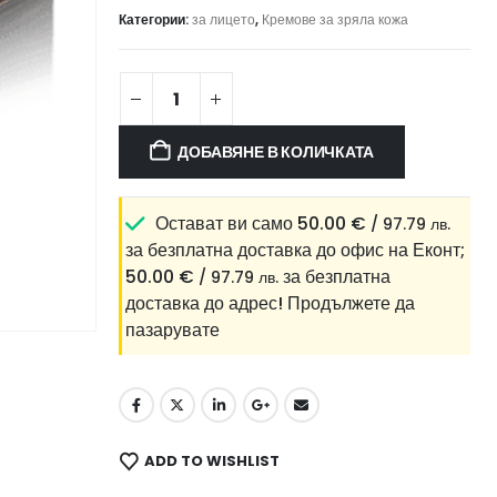
Категории:
за лицето
,
Кремове за зряла кожа
ДОБАВЯНЕ В КОЛИЧКАТА
Остават ви само
50.00
€
/ 97.79 лв.
за безплатна доставка до офис на Еконт;
50.00
€
за безплатна
/ 97.79 лв.
доставка до адрес!
Продължете да
пазарувате
ADD TO WISHLIST