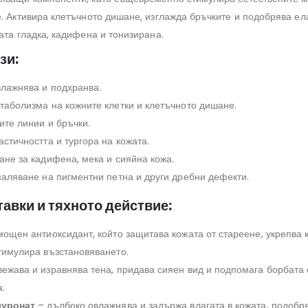
е. Активира клетъчното дишане, изглажда бръчките и подобрява ел
ата гладка, кадифена и тонизирана.
зи:
лажнява и подхранва.
аболизма на кожните клетки и клетъчното дишане.
те линии и бръчки.
стичността и тургора на кожата.
не за кадифена, мека и сияйна кожа.
аляване на пигментни петна и други дребни дефекти.
авки и тяхното действие:
ощен антиоксидант, който защитава кожата от стареене, укрепва 
тимулира възстановяването.
ежава и изравнява тена, придава сияен вид и подпомага борбата 
.
луронат
– дълбоко овлажнява и задържа влагата в кожата, подобр