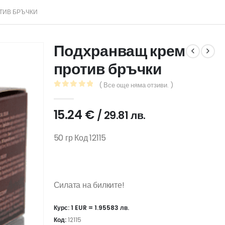
ТИВ БРЪЧКИ
Подхранващ крем
против бръчки
( Все още няма отзиви. )
0
out of 5
15.24
€
/ 29.81 лв.
50 гр Код 12115
Силата на билките!
Курс: 1 EUR = 1.95583 лв.
Код:
12115