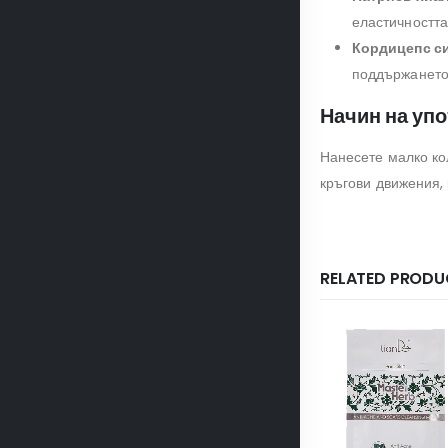
еластичността
Кордицепс с
поддържането
Начин на упо
Нанесете малко ко
кръгови движения, 
RELATED PRODU