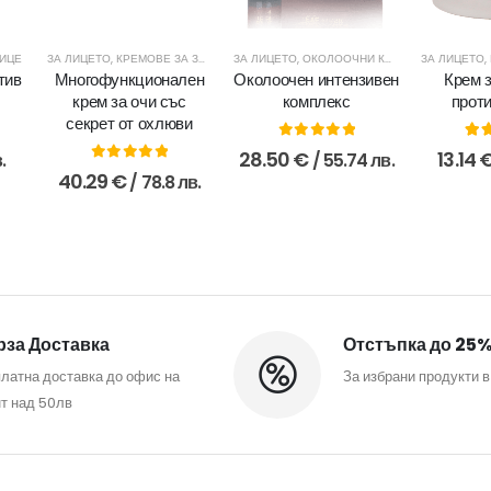
ЛИЦЕ
ЗА ЛИЦЕТО
,
КРЕМОВЕ ЗА ЗРЯЛА КОЖА
ЗА ЛИЦЕТО
,
КРЕМОВЕ ЗА МЛАДА КОЖА
,
ОКОЛООЧНИ КРЕМОВЕ
ЗА ЛИЦЕТО
,
ПРОДУКТ
,
тив
Многофункционален
Околоочен интензивен
Крем 
крем за очи със
комплекс
прот
секрет от охлюви
0
out of 5
5.0
28.50
€
13.14
.
/ 55.74 лв.
0
out of 5
40.29
€
/ 78.8 лв.
за Доставка
Отстъпка до 25
латна доставка до офис на
За избрани продукти в
т над 50лв