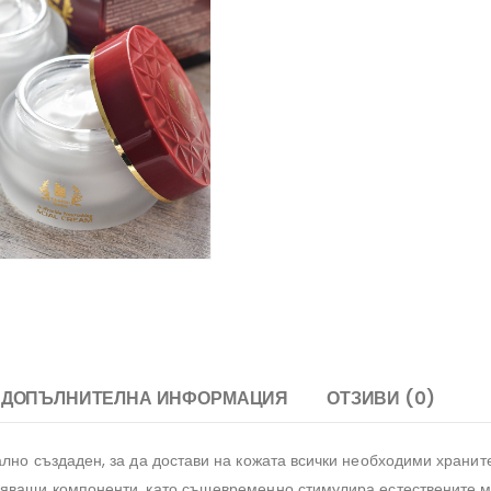
ДОПЪЛНИТЕЛНА ИНФОРМАЦИЯ
ОТЗИВИ (0)
ално създаден, за да достави на кожата всички необходими хранит
яващи компоненти, като същевременно стимулира естествените 