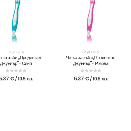
ЗА ДЕЦАТА
ЗА ДЕЦАТА
а за зъби ,,Продентал
Четка за зъби,,Продентал
Джуниър''- Синя
Джуниър''- Розова
0
out of 5
0
out of 5
5.37
€
5.37
€
/ 10.5 лв.
/ 10.5 лв.