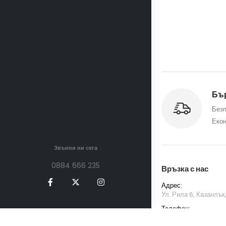
Бър
Безп
Екон
Звънни ни сега
0884 666 235
Връзка с нас
Адрес:
Ул. Рила 6, Казанлък
Телефон:
0884 666 235