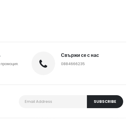
%
Свържи се с нас
 промоция.
0884666235