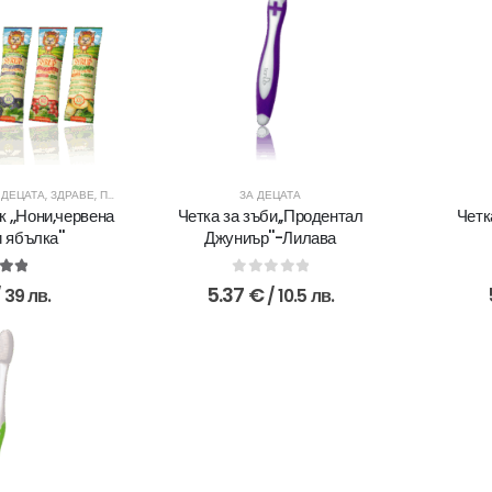
 ДЕЦАТА
,
ЗДРАВЕ
,
ПЛОДОВИ ЧАЙОВЕ
,
ЧАЙОВЕ И ДОБАВКИ
ЗА ДЕЦАТА
к ,,Нони,червена
Четка за зъби,,Продентал
Четк
 ябълка''
Джуниър''-Лилава
ut of 5
0
out of 5
5.37
€
/ 39 лв.
/ 10.5 лв.