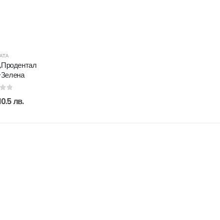
АТА
,,Продентал
-Зелена
of 5
10.5 лв.