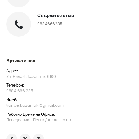
Свържи се с нас
0884666235
Връзка с нас
Адрес:
Ул. Рила 6, Казанлък, 6100
Телефон:
0884 666 235
Имейл:
tiande.kazanlak@gmail.com
Работно Време на Офиса:
Понеделник - Петък / 10:00 - 18:00