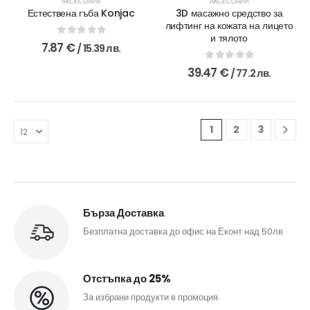
АКСЕСОАРИ
АКСЕСОАРИ
Естествена гъба Konjac
3D масажно средство за
лифтинг на кожата на лицето
и тялото
0
out of 5
7.87
€
/ 15.39 лв.
0
out of 5
39.47
€
/ 77.2 лв.
1
2
3
Бърза Доставка
Безплатна доставка до офис на Еконт над 50лв
Отстъпка до 25%
За избрани продукти в промоция.