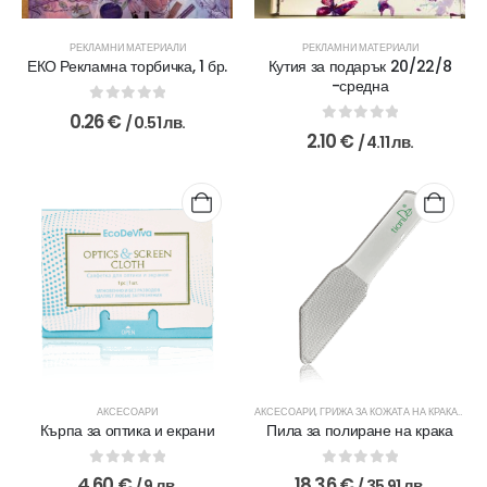
РЕКЛАМНИ МАТЕРИАЛИ
РЕКЛАМНИ МАТЕРИАЛИ
ЕКО Рекламна торбичка, 1 бр.
Кутия за подарък 20/22/8
-средна
0
out of 5
0.26
€
/ 0.51 лв.
0
out of 5
2.10
€
/ 4.11 лв.
АКСЕСОАРИ
АКСЕСОАРИ
,
ГРИЖА ЗА КОЖАТА НА КРАКАТА
Кърпа за оптика и екрани
Пила за полиране на крака
0
out of 5
0
out of 5
4.60
€
18.36
€
/ 9 лв.
/ 35.91 лв.