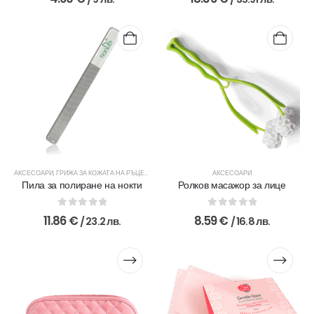
АКСЕСОАРИ
,
ГРИЖА ЗА КОЖАТА НА РЪЦЕТЕ
АКСЕСОАРИ
Пила за полиране на нокти
Ролков масажор за лице
0
out of 5
0
out of 5
11.86
€
8.59
€
/ 23.2 лв.
/ 16.8 лв.