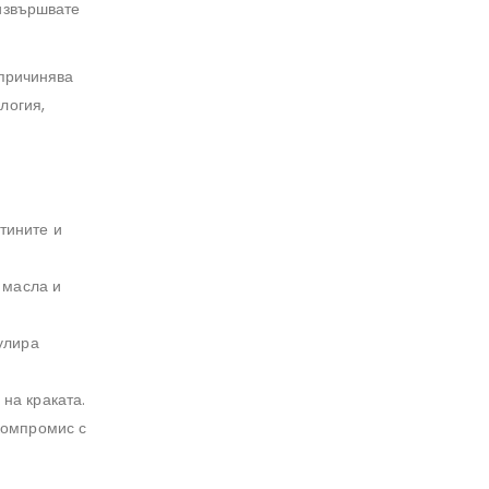
извършвате
 причинява
логия,
тините и
 масла и
улира
на краката.
компромис с