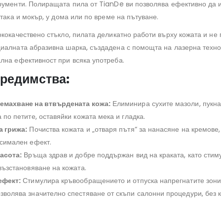
рументи. Полиращата пила от TianDe ви позволява ефективно да 
 така и мокър, у дома или по време на пътуване.
ококачествено стъкло, пилата деликатно работи върху кожата и не
иалната абразивна шарка, създадена с помощта на лазерна техно
лна ефективност при всяка употреба.
редимства:
емахване на втвърдената кожа:
Елиминира сухите мазоли, пукна
 по петите, оставяйки кожата мека и гладка.
а грижа:
Почиства кожата и „отваря пътя“ за нанасяне на кремове,
ксимален ефект.
расота:
Връща здрав и добре поддържан вид на краката, като стим
възстановяване на кожата.
ефект:
Стимулира кръвообращението и отпуска напрегнатите зони 
зволява значително спестяване от скъпи салонни процедури, без 