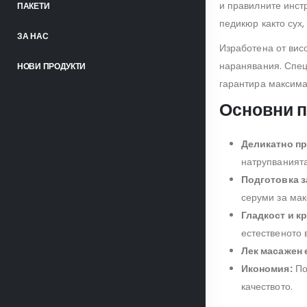
и правилните инст
ПАКЕТИ
педикюр както сух,
ЗА НАС
Изработена от вис
наранявания. Спец
НОВИ ПРОДУКТИ
гарантира максима
Основни п
Деликатно пр
натрупванията
Подготовка з
серуми за ма
Гладкост и к
естественото 
Лек масажен 
Икономия:
По
качеството.