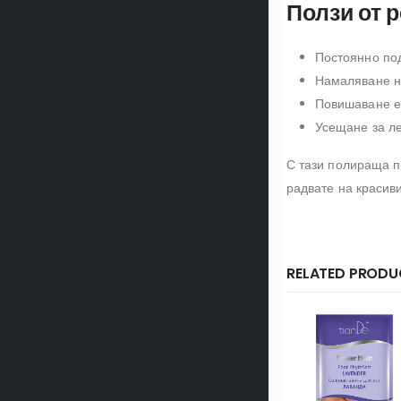
Ползи от 
Постоянно под
Намаляване н
Повишаване е
Усещане за ле
С тази полираща пи
радвате на красив
RELATED PRODU