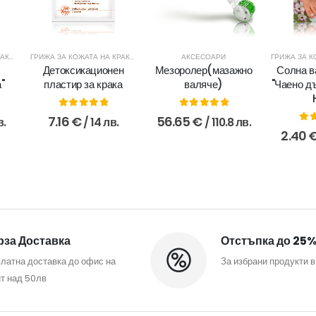
ГРИЖА ЗА КОЖАТА НА КРАКАТА
ГРИЖА ЗА КОЖАТА НА КРАКАТА
,
ФИТОПЛАСТИРИ
АКСЕСОАРИ
Детоксикационен
Мезоролер(мазажно
Солна в
''
пластир за крака
валяче)
"Чаено д
0
out of 5
0
out of 5
7.16
€
56.65
€
в.
/ 14 лв.
/ 110.8 лв.
0
o
2.40
за Доставка
Отстъпка до 25
латна доставка до офис на
За избрани продукти в
т над 50лв