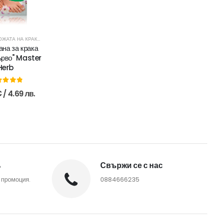
ГРИЖА ЗА КОЖАТА НА КРАКАТА
,
ЗА ТЯЛОТО
ана за крака
ърво" Master
Herb
ut of 5
€
/ 4.69 лв.
%
Свържи се с нас
 промоция.
0884666235