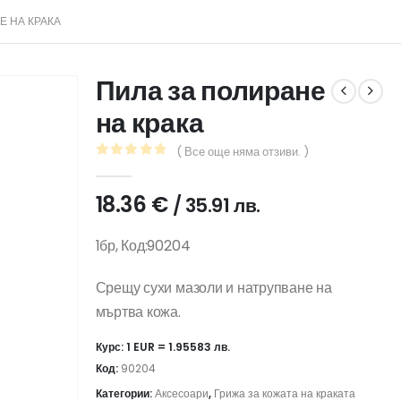
Е НА КРАКА
Пила за полиране
на крака
( Все още няма отзиви. )
0
out of 5
18.36
€
/ 35.91 лв.
1бр, Код:90204
Срещу сухи мазоли и натрупване на
мъртва кожа.
Курс: 1 EUR = 1.95583 лв.
Код:
90204
Категории:
Аксесоари
,
Грижа за кожата на краката