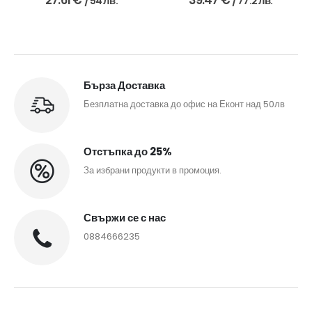
27.61
€
39.47
€
/ 54 лв.
/ 77.2 лв.
Бърза Доставка
Безплатна доставка до офис на Еконт над 50лв
Отстъпка до 25%
За избрани продукти в промоция.
Свържи се с нас
0884666235