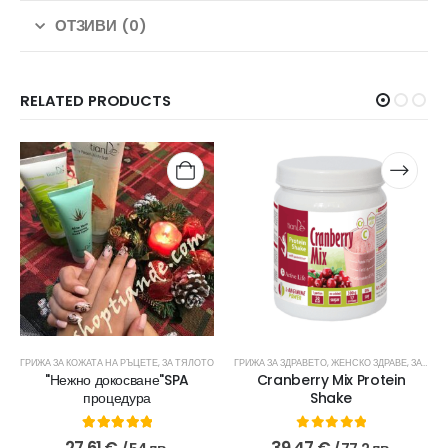
ОТЗИВИ (0)
RELATED PRODUCTS
ФИТОПЛАСТИРИ
ГРИЖА ЗА КОЖАТА НА РЪЦЕТЕ
,
ЗА ТЯЛОТО
ГРИЖА ЗА ЗДРАВЕТО
,
ЖЕНСКО ЗДРАВЕ
,
ЗА ТЯЛОТО
"Нежно докосване"SPA
Cranberry Mix Protein
процедура
Shake
5.00
out of 5
0
out of 5