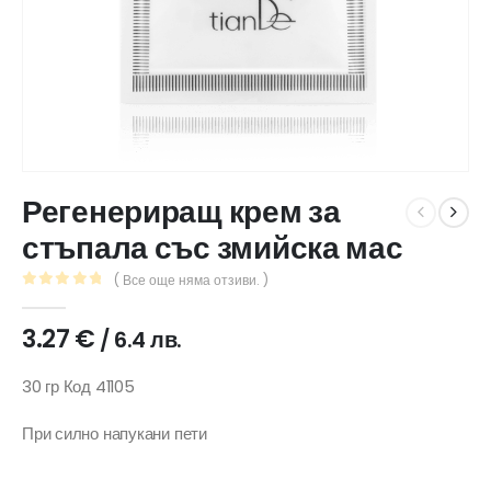
Регенериращ крем за
стъпала със змийска мас
( Все още няма отзиви. )
0
out of 5
3.27
€
/ 6.4 лв.
30 гр Код 41105
При силно напукани пети