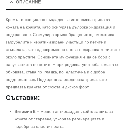
ОПИСАНИЕ
Кремът е специално създаден за интензивна грижа за
кожата на краката, като осигурява дълбока хидратация и
подхранване. Стимулира кръвообращението, омекотява
загрубелите и кератинизирани участъци по петите и
стъпалата, като едновременно с това подхранва кожичките
около пръстите. Основната му функция е да се бори с
напукванията по петите – при редовна употреба кожата се
обновява, става по-гладка, по-еластична и с добре
поддържан вид. Подходящ за ежедневна грижа, като
предпазва краката от сухота и дискомфорт.
Съставки:
Витамин Е
– мощен антиоксидант, който защитава
кожата от стареене, ускорява регенерацията и
подобрява еластичността.