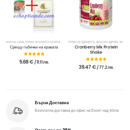
MASTER HERB
,
ГРИЖА ЗА КОЖАТА НА КРАКАТА
,
ЗА ТЯЛОТО
ГРИЖА ЗА ЗДРАВЕТО
,
ЗДРАВЕ
,
ЖЕНСКО ЗДРАВЕ
,
ЗА ТЯЛОТО
Срещу гъбички на краката
Cranberry Mix Protein
Shake
0
out of 5
5.68
€
/ 11.11 лв.
0
out of 5
39.47
€
/ 77.2 лв.
Бърза Доставка
Безплатна доставка до офис на Еконт над 50лв