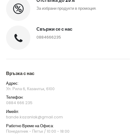
Отстъпка до 25%
За избрани продукти в промоция.
Свържи се с нас
0884666235
Връзка с нас
Адрес:
Ул. Рила 6, Казанлък, 6100
Телефон:
0884 666 235
Имейл:
tiande.kazanlak@gmail.com
Работно Време на Офиса:
Понеделник - Петък / 10:00 - 18:00