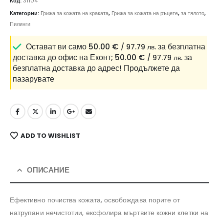
Код:
31104
Категории:
Грижа за кожата на краката
,
Грижа за кожата на ръцете
,
за тялото
,
Пилинги
Остават ви само
50.00
€
за безплатна
/ 97.79 лв.
доставка до офис на Еконт;
50.00
€
за
/ 97.79 лв.
безплатна доставка до адрес!
Продължете да
пазарувате
ADD TO WISHLIST
ОПИСАНИЕ
Ефективно почиства кожата, освобождава порите от
натрупани нечистотии, ексфолира мъртвите кожни клетки на