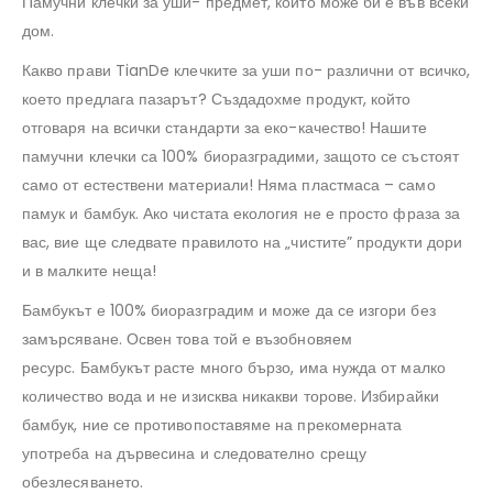
Памучни клечки за уши- предмет, който може би е във всеки
дом.
Какво прави TianDe клечките за уши по- различни от всичко,
което предлага пазарът? Създадохме продукт, който
отговаря на всички стандарти за еко-качество! Нашите
памучни клечки са 100% биоразградими, защото се състоят
само от естествени материали! Няма пластмаса – само
памук и бамбук. Ако чистата екология не е просто фраза за
вас, вие ще следвате правилото на „чистите” продукти дори
и в малките неща!
Бамбукът е 100% биоразградим и може да се изгори без
замърсяване. Освен това той е възобновяем
ресурс. Бамбукът расте много бързо, има нужда от малко
количество вода и не изисква никакви торове. Избирайки
бамбук, ние се противопоставяме на прекомерната
употреба на дървесина и следователно срещу
обезлесяването.