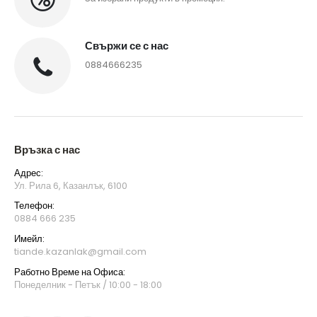
Свържи се с нас
0884666235
Връзка с нас
Адрес:
Ул. Рила 6, Казанлък, 6100
Телефон:
0884 666 235
Имейл:
tiande.kazanlak@gmail.com
Работно Време на Офиса:
Понеделник - Петък / 10:00 - 18:00