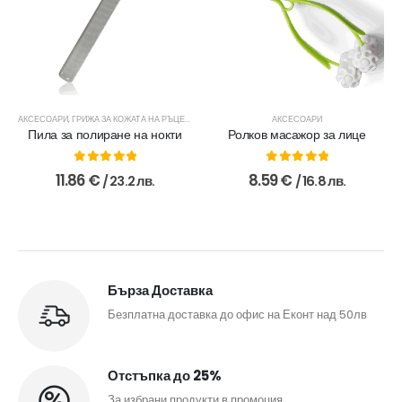
АКСЕСОАРИ
,
ГРИЖА ЗА КОЖАТА НА РЪЦЕТЕ
АКСЕСОАРИ
Пила за полиране на нокти
Ролков масажор за лице
0
out of 5
0
out of 5
11.86
€
8.59
€
/ 23.2 лв.
/ 16.8 лв.
Бърза Доставка
Безплатна доставка до офис на Еконт над 50лв
Отстъпка до 25%
За избрани продукти в промоция.