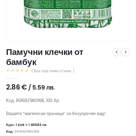
Памучни клечки от
бамбук
( Все още няма отзиви. )
0
out of 5
2.86
€
/ 5.59 лв.
Код: 90168/980168, 100 бр
Вашите “магически пръчици” за безупречен вид!
Курс: 1 EUR = 1.95583 лв.
Код:
90168/980168