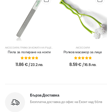
АКСЕСОАРИ
,
ГРИЖА ЗА КОЖАТА НА РЪЦЕТЕ
АКСЕСОАРИ
Пила за полиране на нокти
Ролков масажор за лице
0
out of 5
0
out of 5
11.86
€
8.59
€
/ 23.2 лв.
/ 16.8 лв.
Бърза Доставка
Безплатна доставка до офис на Еконт над 50лв