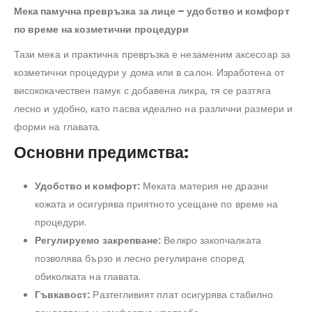
Мека памучна превръзка за лице – удобство и комфорт
по време на козметични процедури
Тази мека и практична превръзка е незаменим аксесоар за
козметични процедури у дома или в салон. Изработена от
висококачествен памук с добавена ликра, тя се разтяга
лесно и удобно, като пасва идеално на различни размери и
форми на главата.
Основни предимства:
Удобство и комфорт:
Меката материя не дразни
кожата и осигурява приятното усещане по време на
процедури.
Регулируемо закрепване:
Велкро закопчалката
позволява бързо и лесно регулиране според
обиколката на главата.
Гъвкавост:
Разтегливият плат осигурява стабилно