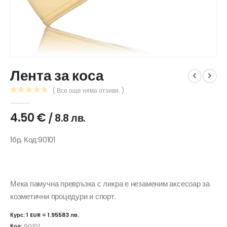
Лента за коса
( Все още няма отзиви. )
0
out of 5
4.50
€
/ 8.8 лв.
1бр, Код:90101
Мека памучна превръзка с ликра е незаменим аксесоар за
козметични процедури и спорт.
Курс: 1 EUR = 1.95583 лв.
Код:
90101