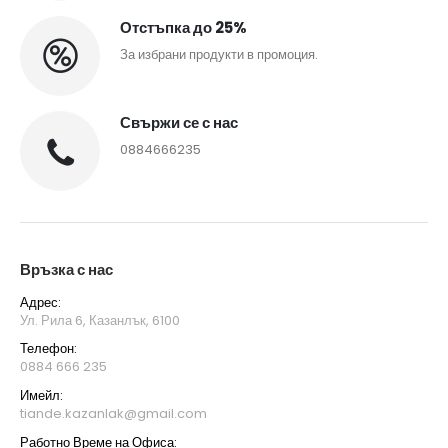
Отстъпка до 25%
За избрани продукти в промоция.
Свържи се с нас
0884666235
Връзка с нас
Адрес:
Ул. Рила 6, Казанлък, 6100
Телефон:
0884 666 235
Имейл:
tiande.kazanlak@gmail.com
Работно Време на Офиса: