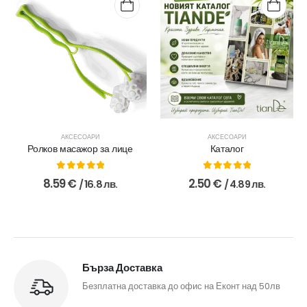
АКСЕСОАРИ
АКСЕСОАРИ
Ролков масажор за лице
Каталог
0
out of 5
0
out of 5
8.59
€
2.50
€
/ 16.8 лв.
/ 4.89 лв.
Бърза Доставка
Безплатна доставка до офис на Еконт над 50лв