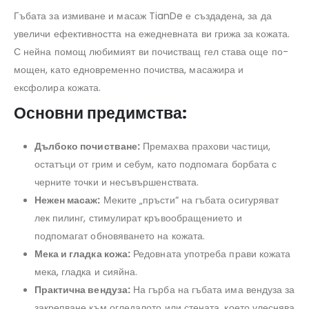
Гъбата за измиване и масаж TianDe е създадена, за да
увеличи ефективността на ежедневната ви грижа за кожата.
С нейна помощ любимият ви почистващ гел става още по-
мощен, като едновременно почиства, масажира и
ексфолира кожата.
Основни предимства:
Дълбоко почистване:
Премахва прахови частици,
остатъци от грим и себум, като подпомага борбата с
черните точки и несъвършенствата.
Нежен масаж:
Меките „пръсти“ на гъбата осигуряват
лек пилинг, стимулират кръвообращението и
подпомагат обновяването на кожата.
Мека и гладка кожа:
Редовната употреба прави кожата
мека, гладка и сияйна.
Практична вендуза:
На гърба на гъбата има вендуза за
закрепване към огледалото или стената, което улеснява