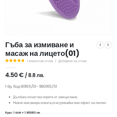
Гъба за измиване и
масаж на лицето(01)
1
клиентски отзив
|
Добавяне на отзив
5.00
out of 5
4.50
€
/ 8.8 лв.
1 бр, Код:90165/01- 980165/01
Дълбоко почиства порите от замърсяане;
Нежно масажира кожата,осигурявайки мек ефект на пилинг.
Курс: 1 EUR = 1.95583 лв.