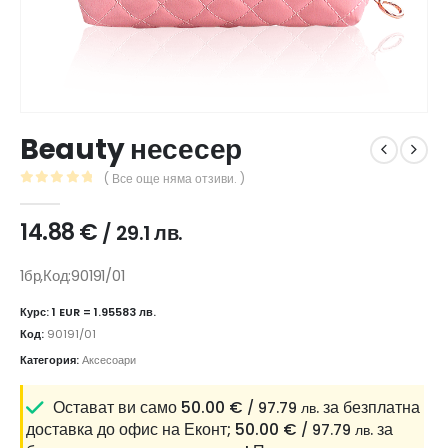
Beauty несесер
( Все още няма отзиви. )
0
out of 5
14.88
€
/ 29.1 лв.
1бр,Код:90191/01
Курс: 1 EUR = 1.95583 лв.
Код:
90191/01
Категория:
Аксесоари
Остават ви само
50.00
€
за безплатна
/ 97.79 лв.
доставка до офис на Еконт;
50.00
€
за
/ 97.79 лв.