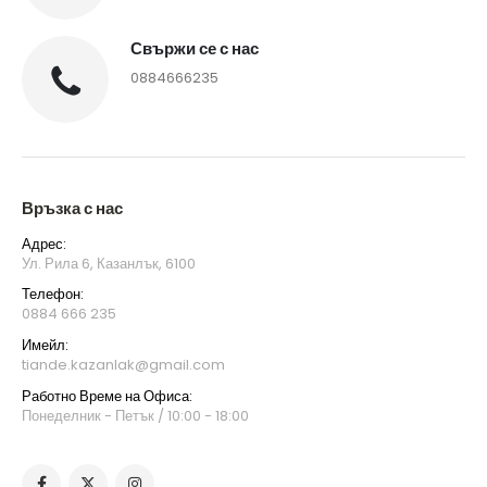
Свържи се с нас
0884666235
Връзка с нас
Адрес:
Ул. Рила 6, Казанлък, 6100
Телефон:
0884 666 235
Имейл:
tiande.kazanlak@gmail.com
Работно Време на Офиса:
Понеделник - Петък / 10:00 - 18:00