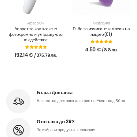
АКСЕСОАРИ
АКСЕСОАРИ
Апарат за комплексно
Гъба за измиване и масаж на
фотохромно и ултразвуково
лицето(01)
въздействие
5.00
out of 5
4.50
€
/ 8.8 лв.
0
out of 5
192.14
€
/ 375.79 лв.
Бърза Доставка
Безплатна доставка до офис на Еконт над 50лв
Отстъпка до 25%
За избрани продукти в промоция.