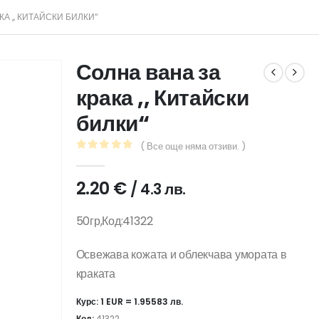
КА ,, КИТАЙСКИ БИЛКИ“
Солна вана за
крака ,, Китайски
билки“
( Все още няма отзиви. )
0
out of 5
2.20
€
/ 4.3 лв.
50гр,Код:41322
Освежава кожата и облекчава умората в
краката
Курс: 1 EUR = 1.95583 лв.
Код:
41322