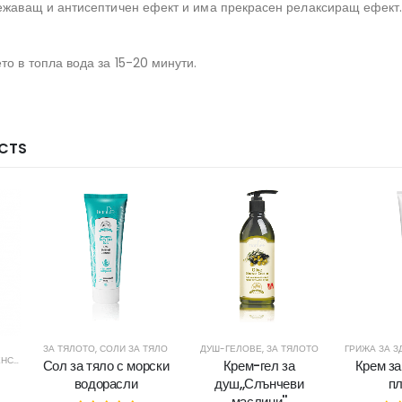
вежаващ и антисептичен ефект и има прекрасен релаксиращ ефект
то в топла вода за 15-20 минути.
CTS
ЗА ТЯЛОТО
,
СОЛИ ЗА ТЯЛО
ДУШ-ГЕЛОВЕ
,
ЗА ТЯЛОТО
ГРИЖА ЗА З
 ЗДРАВЕ
,
ЗА ТЯЛОТО
,
ЗДРАВЕ
,
МЪЖКО ЗДРАВЕ
,
ПРОТЕИНОВИ ШЕЙКОВЕ
,
ЧАЙОВЕ 
Сол за тяло с морски
Крем-гел за
Крем за
водорасли
душ,,Слънчеви
пл
маслини''