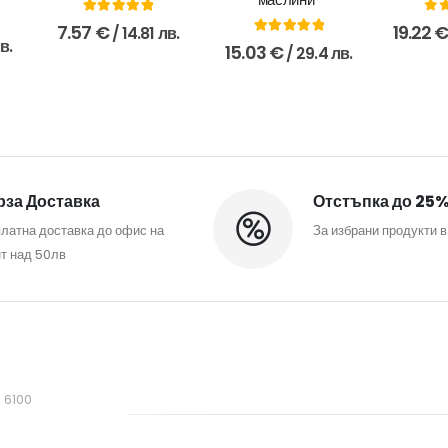
5.00
out of 5
0
o
7.57
€
19.22
/ 14.81 лв.
в.
5.00
out of 5
15.03
€
/ 29.4 лв.
за Доставка
Отстъпка до 25
латна доставка до офис на
За избрани продукти в
т над 50лв
, 6100