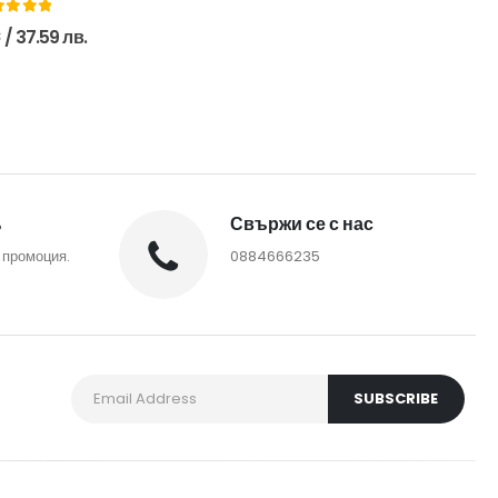
ut of 5
€
/ 37.59 лв.
%
Свържи се с нас
 промоция.
0884666235