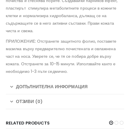
почиства и стеснява порите. Създавайки парников ефект,
пластирът стимулира метаболитните процеси в кожните
клетки и нормализира хидробаланса, дължащ се на
съдържащите се в него активни съставки. Прави кожата
чиста и свежа.
ПРИЛОЖЕНИЕ: Отстранете защитното фолио, поставете
мазилка върху предварително почистената и овлажнена
част на носа. Уверете се, че тя се побира добре върху
кожата. Отстранете за 10-15 минути. Използвайте както е
необходимо 1-3 пъти седмично.
ДОПЪЛНИТЕЛНА ИНФОРМАЦИЯ
ОТЗИВИ (0)
RELATED PRODUCTS