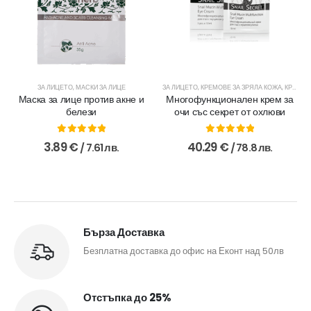
ЗА ЛИЦЕТО
,
МАСКИ ЗА ЛИЦЕ
ЗА ЛИЦЕТО
,
КРЕМОВЕ ЗА ЗРЯЛА КОЖА
,
КРЕМОВЕ ЗА МЛАДА КОЖА
Маска за лице против акне и
Многофункционален крем за
белези
очи със секрет от охлюви
0
out of 5
0
out of 5
3.89
€
40.29
€
/ 7.61 лв.
/ 78.8 лв.
Бърза Доставка
Безплатна доставка до офис на Еконт над 50лв
Отстъпка до 25%