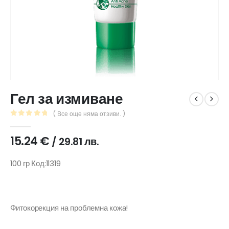
Гел за измиване
( Все още няма отзиви. )
0
out of 5
15.24
€
/ 29.81 лв.
100 гр Код:11319
Фитокорекция на проблемна кожа!