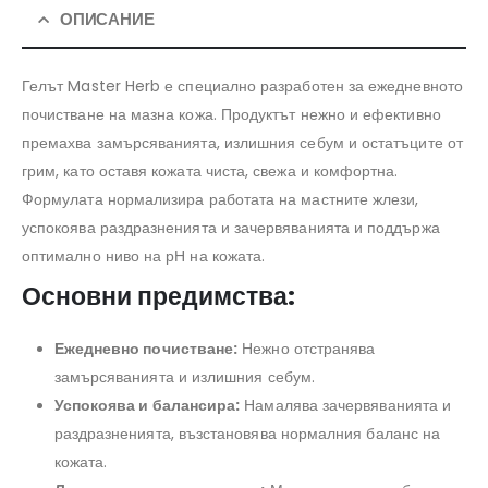
ОПИСАНИЕ
Гелът Master Herb е специално разработен за ежедневното
почистване на мазна кожа. Продуктът нежно и ефективно
премахва замърсяванията, излишния себум и остатъците от
грим, като оставя кожата чиста, свежа и комфортна.
Формулата нормализира работата на мастните жлези,
успокоява раздразненията и зачервяванията и поддържа
оптимално ниво на рН на кожата.
Основни предимства:
Ежедневно почистване:
Нежно отстранява
замърсяванията и излишния себум.
Успокоява и балансира:
Намалява зачервяванията и
раздразненията, възстановява нормалния баланс на
кожата.