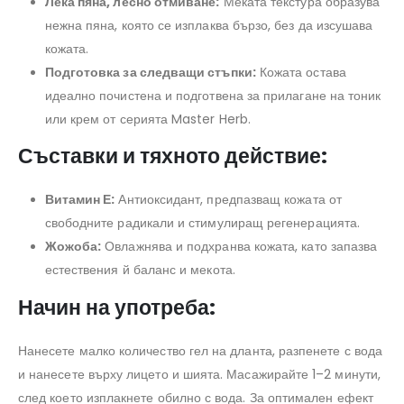
Лека пяна, лесно отмиване:
Меката текстура образува
нежна пяна, която се изплаква бързо, без да изсушава
кожата.
Подготовка за следващи стъпки:
Кожата остава
идеално почистена и подготвена за прилагане на тоник
или крем от серията Master Herb.
Съставки и тяхното действие:
Витамин Е:
Антиоксидант, предпазващ кожата от
свободните радикали и стимулиращ регенерацията.
Жожоба:
Овлажнява и подхранва кожата, като запазва
естествения й баланс и мекота.
Начин на употреба:
Нанесете малко количество гел на дланта, разпенете с вода
и нанесете върху лицето и шията. Масажирайте 1–2 минути,
след което изплакнете обилно с вода. За оптимален ефект