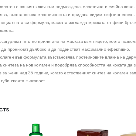
 колаген е вашият ключ към подмладена, еластична и сияйна кожа.
ява, възстановява еластичността и придава видим лифтинг ефект.
пециалната си формула, маската изглажда мрежата от фини бръчк
вежена.
сигуряват плътно прилягане на маската към лицето, което позвол
и да проникнат дълбоко и да подействат максимално ефективно.
олаген във формулата възстановява протеиновите влакна на дер
а синтеза на нов колаген и подобрява способността на кожата да 
 за жени над 35 години, когато естественият синтез на колаген за
губи своята гъвкавост.
CTS