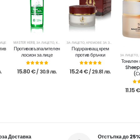
ЛИЦЕ
MASTER HERB
,
ЗА ЛИЦЕТО
,
КРЕМОВЕ ЗА МЛАДА КОЖА
ЗА ЛИЦЕТО
,
КРЕМОВЕ ЗА ЗРЯЛА КОЖА
,
ПОЧИСТВАНЕ И ТОНИЗИ
тив
Противовъзпалителен
Подхранващ крем
лосион за лице
против бръчки
ЗА ЛИЦЕТО
,
Тонален 
Sheep
0
out of 5
0
out of 5
15.80
€
15.24
€
.
/ 30.9 лв.
/ 29.81 лв.
(С
0
o
11.15
за Доставка
Отстъпка до 25