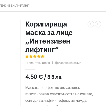
НТЕНЗИВЕН ЛИФТИНГ“
Коригираща
маска за лице
,,Интензивен
лифтинг“
5.00
out of 5
1
клиентски отзив
|
Добавяне на отзив
4.50
€
/ 8.8 лв.
Маската перфектно овлажнява,
възстановява еластичността на кожата,
осигурява лифтинг ефект, изглажда