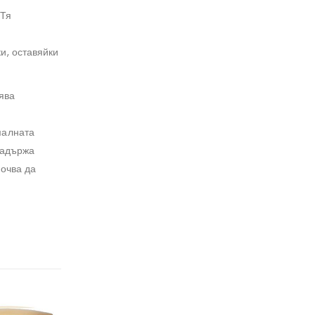
 Тя
и, оставяйки
ява
малната
задържа
почва да