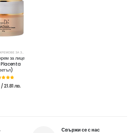
РАНЕ
КРЕМОВЕ ЗА ЗРЯЛА КОЖА
крем за лице
 Placenta
ветъл)
ut of 5
€
/ 21.81 лв.
%
Свържи се с нас