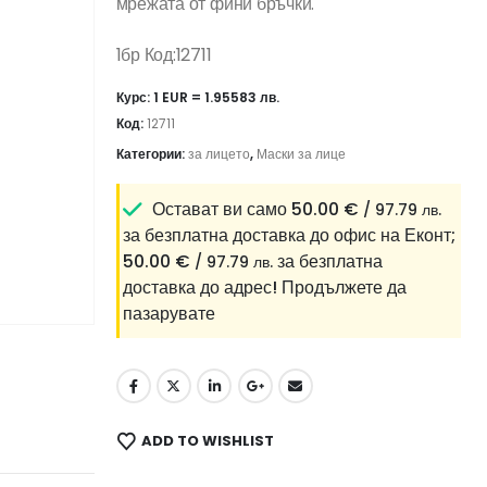
мрежата от фини бръчки.
1бр Код:12711
Курс: 1 EUR = 1.95583 лв.
Код:
12711
Категории:
за лицето
,
Маски за лице
Остават ви само
50.00
€
/ 97.79 лв.
за безплатна доставка до офис на Еконт;
50.00
€
за безплатна
/ 97.79 лв.
доставка до адрес!
Продължете да
пазарувате
ADD TO WISHLIST