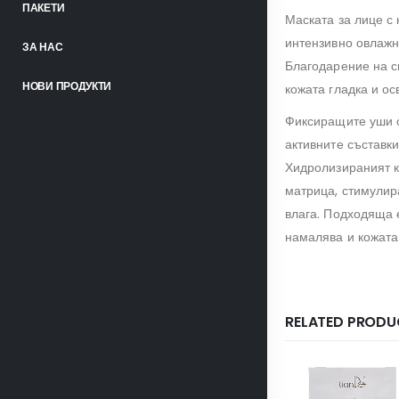
ПАКЕТИ
Маската за лице с
интензивно овлажн
ЗА НАС
Благодарение на с
НОВИ ПРОДУКТИ
кожата гладка и ос
Фиксиращите уши о
активните съставк
Хидролизираният к
матрица, стимулир
влага. Подходяща е
намалява и кожата 
RELATED PRODU