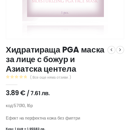
Хидратираща PGA маска
за лице с божур и
Азиатска центела
( Все още няма отзиви. )
0
out of 5
3.89
€
/ 7.61 лв.
код:57010, 1бр
Ефект на перфектна кожа без филтри
Курс: 1 EUR = 1.95583 лв.