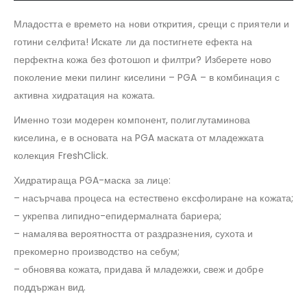
Младостта е времето на нови открития, срещи с приятели и
готини селфита! Искате ли да постигнете ефекта на
перфектна кожа без фотошоп и филтри? Изберете ново
поколение меки пилинг киселини – PGA – в комбинация с
активна хидратация на кожата.
Именно този модерен компонент, полиглутаминова
киселина, е в основата на PGA маската от младежката
колекция FreshClick.
Хидратираща PGA-маска за лице:
– насърчава процеса на естествено ексфолиране на кожата;
– укрепва липидно-епидермалната бариера;
– намалява вероятността от раздразнения, сухота и
прекомерно производство на себум;
– обновява кожата, придава й младежки, свеж и добре
поддържан вид.