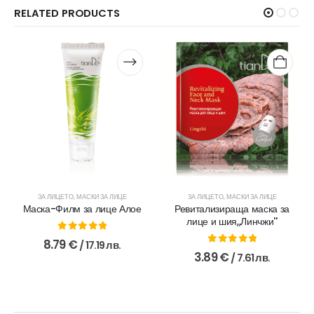
RELATED PRODUCTS
ЗА ЛИЦЕТО
,
МАСКИ ЗА ЛИЦЕ
ЗА ЛИЦЕТО
,
МАСКИ ЗА ЛИЦЕ
Маска-Филм за лице Алое
Ревитализираща маска за
лице и шия,,Линчжи''
0
out of 5
8.79
€
/ 17.19 лв.
0
out of 5
3.89
€
/ 7.61 лв.