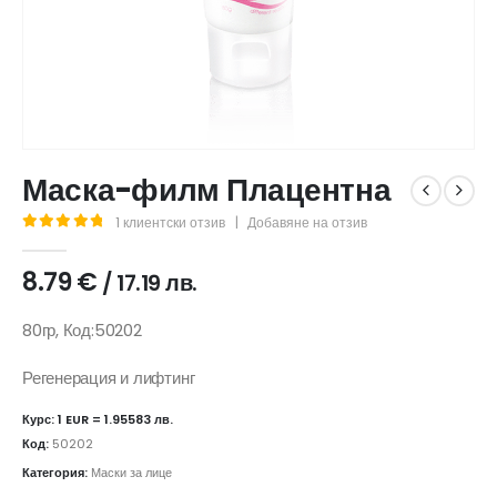
Маска-филм Плацентна
1
клиентски отзив
|
Добавяне на отзив
5.00
out of 5
8.79
€
/ 17.19 лв.
80гр, Код:50202
Регенерация и лифтинг
Курс: 1 EUR = 1.95583 лв.
Код:
50202
Категория:
Маски за лице