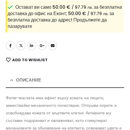
Остават ви само
50.00
€
за безплатна
/ 97.79 лв.
доставка до офис на Еконт;
50.00
€
за
/ 97.79 лв.
безплатна доставка до адрес!
Продължете да
пазарувате
ADD TO WISHLIST
ОПИСАНИЕ
Филм-маската има ефект върху кожата на лицето,
замествайки механичното почистване. Отпушва порите и
освобождава кожата от мъртвите клетки. Активните му
съставки подхранват и овлажняват, като стимулират
механизмите за обновяване на клетките, освежават цвета и