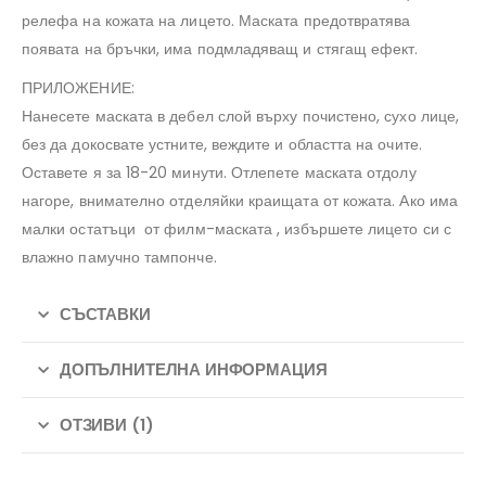
релефа на кожата на лицето. Маската предотвратява
появата на бръчки, има подмладяващ и стягащ ефект.
ПРИЛОЖЕНИЕ:
Нанесете маската в дебел слой върху почистено, сухо лице,
без да докосвате устните, веждите и областта на очите.
Оставете я за 18-20 минути. Отлепете маската отдолу
нагоре, внимателно отделяйки краищата от кожата. Ако има
малки остатъци от филм-маската , избършете лицето си с
влажно памучно тампонче.
СЪСТАВКИ
ДОПЪЛНИТЕЛНА ИНФОРМАЦИЯ
ОТЗИВИ (1)