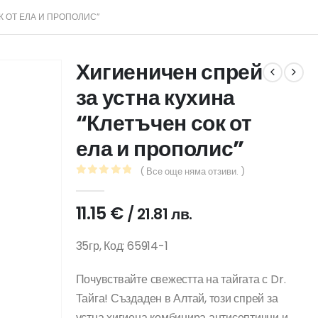
К ОТ ЕЛА И ПРОПОЛИС”
Хигиеничен спрей
за устна кухина
“Клетъчен сок от
ела и прополис”
( Все още няма отзиви. )
0
out of 5
11.15
€
/ 21.81 лв.
35гр, Код: 65914-1
Почувствайте свежестта на тайгата с Dr.
Тайга! Създаден в Алтай, този спрей за
устна хигиена комбинира антисептични и