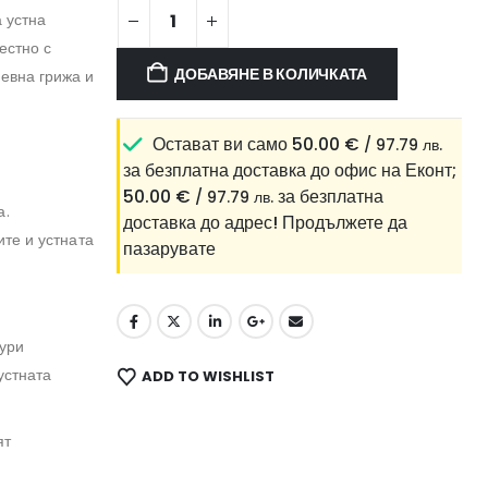
а устна
естно с
ДОБАВЯНЕ В КОЛИЧКАТА
невна грижа и
Остават ви само
50.00
€
/ 97.79 лв.
за безплатна доставка до офис на Еконт;
50.00
€
за безплатна
/ 97.79 лв.
а.
доставка до адрес!
Продължете да
ите и устната
пазарувате
гури
устната
ADD TO WISHLIST
ят