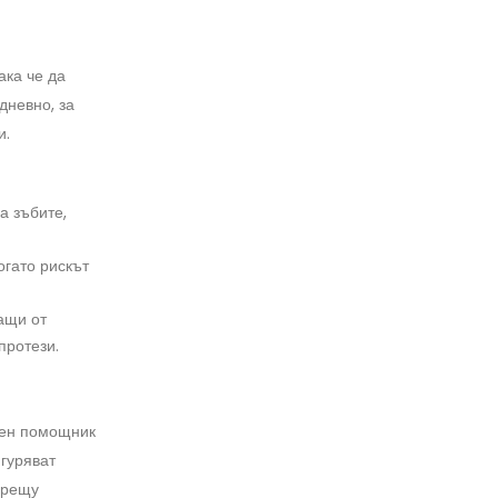
ака че да
дневно, за
и.
а зъбите,
огато рискът
ащи от
протези.
жден помощник
игуряват
срещу