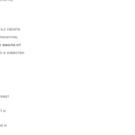
със своите
тисептик,
ни
масла от
то е известен
ряват
т и
ни и