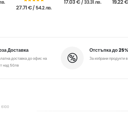
17.03
€
19.22
лв.
/ 33.31 лв.
0
out of 5
27.71
€
/ 54.2 лв.
за Доставка
Отстъпка до 25
латна доставка до офис на
За избрани продукти в
т над 50лв
, 6100