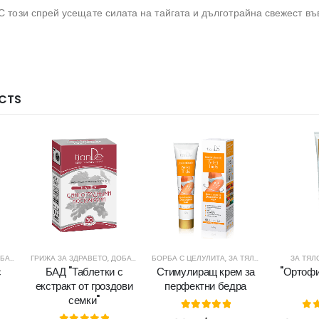
С този спрей усещате силата на тайгата и дълготрайна свежест въ
CTS
АВКИ
,
ЖЕНСКО ЗДРАВЕ
ГРИЖА ЗА ЗДРАВЕТО
,
ЗДРАВЕ
,
ДОБАВКИ
,
МЪЖКО ЗДРАВЕ
,
ЖЕНСКО ЗДРАВЕ
БОРБА С ЦЕЛУЛИТА
,
ЧАЙОВЕ И ДОБАВКИ
,
ЗДРАВЕ
,
ЗА ТЯЛОТО
,
МЪЖКО ЗДРАВЕ
,
ЗДРАВЕ
ЗА ТЯЛ
,
ЧА
с
БАД "Таблетки с
Стимулиращ крем за
"Ортофи
екстракт от гроздови
перфектни бедра
семки"
5.00
out of 5
0
o