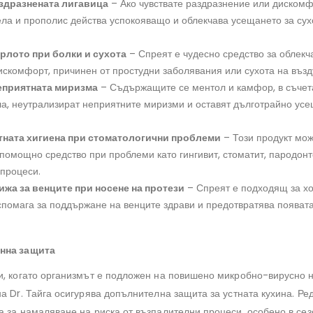
здразнената лигавица
– Ако чувствате раздразнение или дискомфо
ла и прополис действа успокояващо и облекчава усещането за сух
рлото при болки и сухота
– Спреят е чудесно средство за облекч
искомфорт, причинен от простудни заболявания или сухота на възд
еприятната миризма
– Съдържащите се ментол и камфор, в съчет
а, неутрализират неприятните миризми и оставят дълготрайно усе
ната хигиена при стоматологични проблеми
– Този продукт мож
 помощно средство при проблеми като гингивит, стоматит, пародонт
процеси.
ижа за венците при носене на протези
– Спреят е подходящ за хо
 спомага за поддържане на венците здрави и предотвратява появат
нна защита
и, когато организмът е подложен на повишено микробно-вирусно 
а Dr. Тайга осигурява допълнителна защита за устната кухина. Ре
а за намаляване на риска от възпалителни процеси, особено в сез