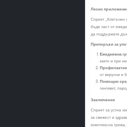
Лесно приложение
Спреят „Клетъчен с
бъде част от ежедн
да поддържате дъх
Препоръки за упо
Ежедневна гр
както и при н
Профилактика
от вирусни и 
Помощно сре
гингивит, паро
Заключение
Спреят за устна х
за свежест и здра
комплексна грижа,