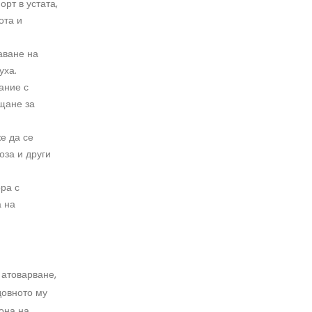
рт в устата,
ота и
аване на
уха.
ание с
щане за
е да се
оза и други
ра с
а на
натоварване,
довното му
она на