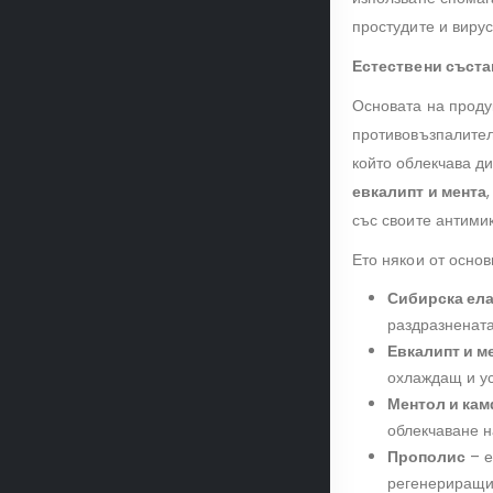
простудите и виру
Естествени съста
Основата на проду
противовъзпалител
който облекчава д
евкалипт и мента
със своите антими
Ето някои от основ
Сибирска ел
раздразнената
Евкалипт и м
охлаждащ и ус
Ментол и ка
облекчаване н
Прополис
– е
регенериращи 