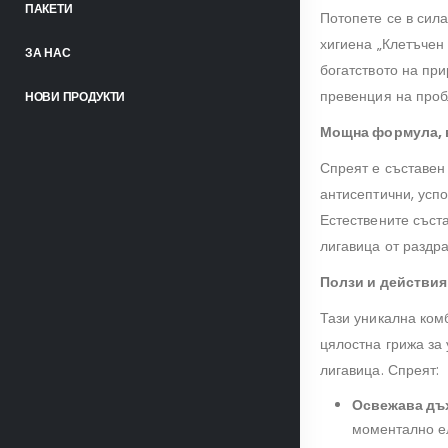
ПАКЕТИ
Потопете се в сила
хигиена „Клетъчен 
ЗА НАС
богатството на пр
превенция на проб
НОВИ ПРОДУКТИ
Мощна формула, 
Спреят е съставен
антисептични, усп
Естествените съста
лигавица от раздр
Ползи и действия 
Тази уникална ком
цялостна грижа за 
лигавица. Спреят:
Освежава дъ
моментално ел