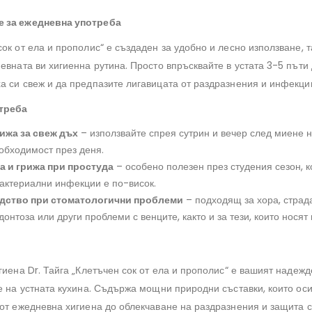
 за ежедневна употреба
ок от ела и прополис“ е създаден за удобно и лесно използване, т
евната ви хигиенна рутина. Просто впръсквайте в устата 3-5 пъти 
а си свеж и да предпазите лигавицата от раздразнения и инфекци
треба
ижа за свеж дъх
– използвайте спрея сутрин и вечер след миене н
еобходимост през деня.
 и грижа при простуда
– особено полезен през студения сезон, к
бактериални инфекции е по-висок.
дство при стоматологични проблеми
– подходящ за хора, страд
донтоза или други проблеми с венците, както и за тези, които носят 
игиена Dr. Тайга „Клетъчен сок от ела и прополис“ е вашият наде
ве на устната кухина. Съдържа мощни природни съставки, които ос
 от ежедневна хигиена до облекчаване на раздразнения и защита 