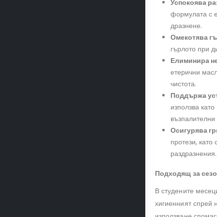
Успокоява ра
формулата с е
дразнене.
Омекотява гъ
гърлото при д
Елиминира н
етерични масл
чистота.
Поддържа уст
използва като
възпалителни 
Осигурява гр
протези, като
раздразнения.
Подходящ за сезо
В студените месец
хигиенният спрей н
използване спомаг