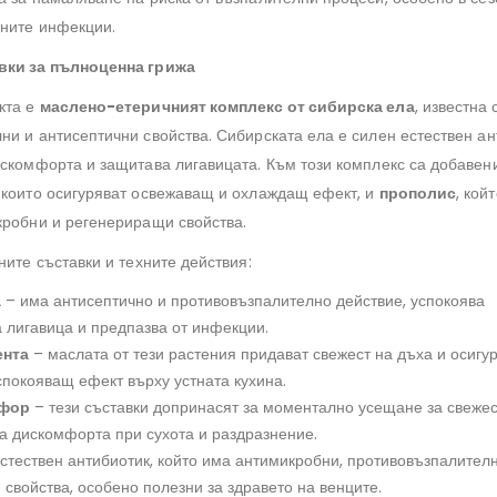
сните инфекции.
вки за пълноценна грижа
кта е
маслено-етеричният комплекс от сибирска ела
, известна 
ни и антисептични свойства. Сибирската ела е силен естествен ан
искомфорта и защитава лигавицата. Към този комплекс са добаве
, които осигуряват освежаващ и охлаждащ ефект, и
прополис
, кой
кробни и регенериращи свойства.
ните съставки и техните действия:
а
– има антисептично и противовъзпалително действие, успокоява
 лигавица и предпазва от инфекции.
ента
– маслата от тези растения придават свежест на дъха и осигу
покояващ ефект върху устната кухина.
мфор
– тези съставки допринасят за моментално усещане за свежес
а дискомфорта при сухота и раздразнение.
стествен антибиотик, който има антимикробни, противовъзпалител
свойства, особено полезни за здравето на венците.