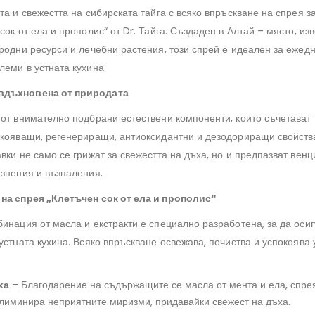
та и свежестта на сибирската тайга с всяко впръскване на спрея з
сок от ела и прополис“ от Dr. Тайга. Създаден в Алтай – място, изв
иродни ресурси и лечебни растения, този спрей е идеален за ежед
леми в устната кухина.
вдъхновена от природата
 от внимателно подбрани естествени компоненти, които съчетават
окояващи, регенериращи, антиоксидантни и дезодориращи свойств
вки не само се грижат за свежестта на дъха, но и предпазват венц
азнения и възпаления.
на спрея „Клетъчен сок от ела и прополис“
бинация от масла и екстракти е специално разработена, за да оси
устната кухина. Всяко впръскване освежава, почиства и успокоява 
ха
– Благодарение на съдържащите се масла от мента и ела, спре
иминира неприятните миризми, придавайки свежест на дъха.