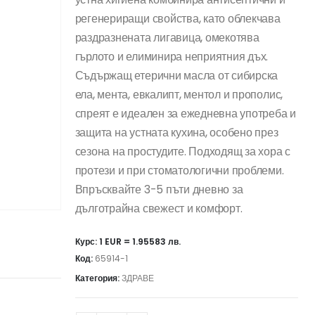
регенериращи свойства, като облекчава
раздразнената лигавица, омекотява
гърлото и елиминира неприятния дъх.
Съдържащ етерични масла от сибирска
ела, мента, евкалипт, ментол и прополис,
спреят е идеален за ежедневна употреба и
защита на устната кухина, особено през
сезона на простудите. Подходящ за хора с
протези и при стоматологични проблеми.
Впръсквайте 3-5 пъти дневно за
дълготрайна свежест и комфорт.
Курс: 1 EUR = 1.95583 лв.
Код:
65914-1
Категория:
ЗДРАВЕ