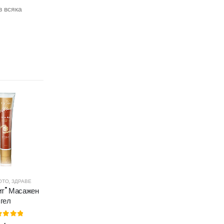
в всяка
ОТО
ЙОВЕ И ДОБАВКИ
,
ЗДРАВЕ
т" Масажен
гел
ut of 5