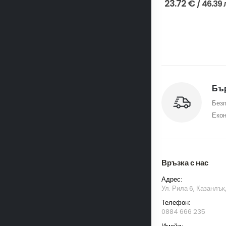
23.72
€
/ 46.39 
Бър
Безп
Екон
Връзка с нас
Адрес:
Ул. Рила 6, Казанлък
Телефон:
0884 666 235