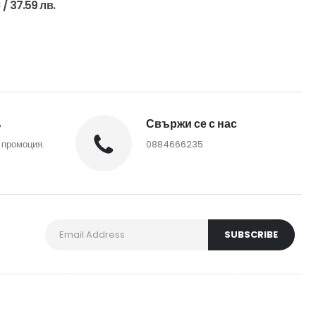
€
/ 37.59 лв.
%
Свържи се с нас
 промоция.
0884666235