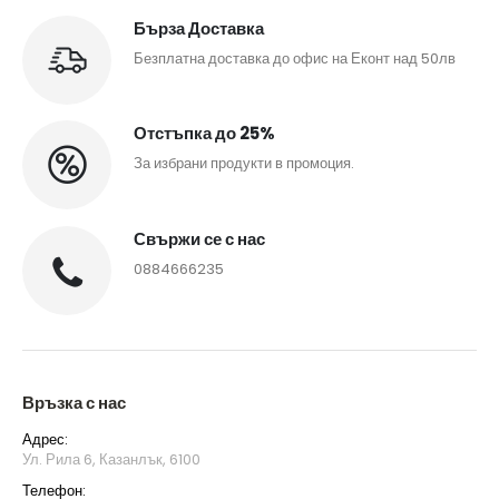
Бърза Доставка
Безплатна доставка до офис на Еконт над 50лв
Отстъпка до 25%
За избрани продукти в промоция.
Свържи се с нас
0884666235
Връзка с нас
Адрес:
Ул. Рила 6, Казанлък, 6100
Телефон: