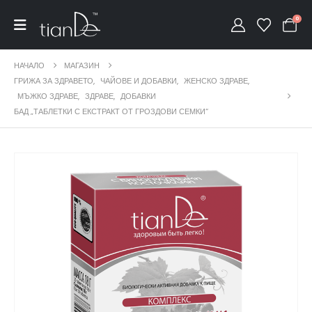
0
НАЧАЛО
МАГАЗИН
ГРИЖА ЗА ЗДРАВЕТО
,
ЧАЙОВЕ И ДОБАВКИ
,
ЖЕНСКО ЗДРАВЕ
,
МЪЖКО ЗДРАВЕ
,
ЗДРАВЕ
,
ДОБАВКИ
БАД „ТАБЛЕТКИ С ЕКСТРАКТ ОТ ГРОЗДОВИ СЕМКИ“