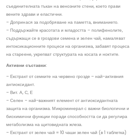
съединителната тъкан на венозните стени, което прави
вените здрави и еластични.
– Допринася за подобряване на паметта, вниманието.
– Поддържайте красотата и младостта – полифенолите,
съдържащи се в гроздови семена и зелен чай, намаляват
интоксикационните процеси на организма, забавят процеса
на стареене, укрепват структурата на косата и ноктите.
Активни съставки
:
– Екстракт от семките на червено грозде – най-активния
антиоксидант.
– Вит. А, С, Е
– Селен – най-важният елемент от антиоксидантната
защита на организма. Микроминерал с важни биологични и
биохимични функции поради способността си да регулира
метаболизма на щитовидната жлеза.
– Екстракт от зелен чай = 10 чаши зелен чай (в 1 таблетка)