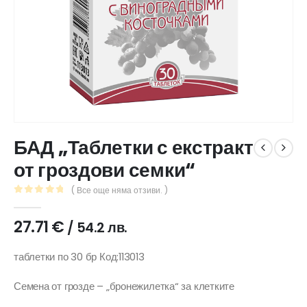
БАД „Таблетки с екстракт
от гроздови семки“
( Все още няма отзиви. )
0
out of 5
27.71
€
/ 54.2 лв.
таблетки по 30 бр Код:113013
Семена от грозде – „бронежилетка“ за клетките