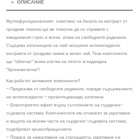
ОПИСАНИЕ
Мултифункционалният комплекс на базата на екстракт от
гроздови семена ще ви помогне да се справите с
ежедневния стрес и всяка атака на свободните радикали.
Съдържа източниците на най-мощните антиоксиданти:
екстракти от гроздови семки и зелен чай. Тези компоненти
ще “обличат” всяка клетка на тялото в надеждна
“бронежилетка”!
Как работят активните компоненти?
– Предпазва от свободните радикали, поради съдържанието
на антиоксиданти – проантоцианиди, катехини.
– Благоприятен ефект върху състоянието на сърдечно-
съдовата система. Компонентите им спомагат за укрепване
и защита на всички части на сърдечно-съдовата система,
подобряват кръвообращението.
– Помага за намаляване на стагнацията, укрепване на