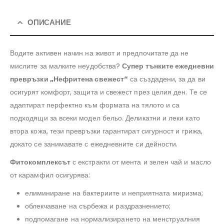
ОПИСАНИЕ
Водите активен начин на живот и предпочитате да не
мислите за малките неудобства?
Супер тънките ежедневни
превръзки „Нефритена свежест“
са създадени, за да ви
осигурят комфорт, защита и свежест през целия ден. Те се
адаптират перфектно към формата на тялото и са
подходящи за всеки модел бельо. Деликатни и леки като
втора кожа, тези превръзки гарантират сигурност и грижа,
докато се занимавате с ежедневните си дейности.
Фитокомплексът
с екстракти от мента и зелен чай и масло
от карамфил осигурява:
елиминиране на бактериите и неприятната миризма;
облекчаване на сърбежа и раздразнението;
подпомагане на нормализирането на менструалния