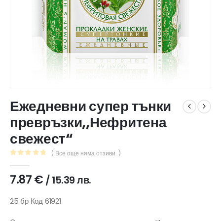
Ежедневни супер тънки
превръзки,,Нефритена
свежест“
( Все още няма отзиви. )
0
out of 5
7.87
€
/ 15.39 лв.
25 бр Код 61921