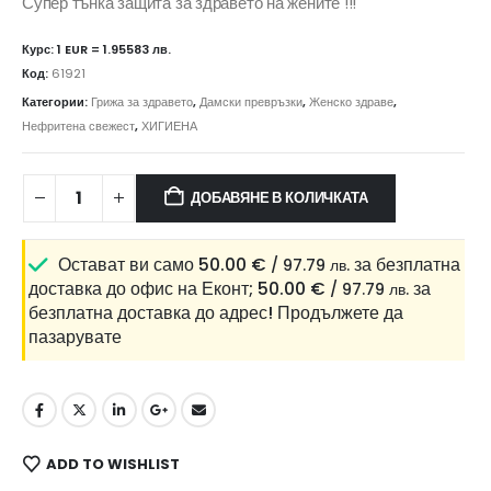
Супер тънка защита за здравето на жените !!!
Курс: 1 EUR = 1.95583 лв.
Код:
61921
Категории:
Грижа за здравето
,
Дамски превръзки
,
Женско здраве
,
Нефритена свежест
,
ХИГИЕНА
ДОБАВЯНЕ В КОЛИЧКАТА
Остават ви само
50.00
€
за безплатна
/ 97.79 лв.
доставка до офис на Еконт;
50.00
€
за
/ 97.79 лв.
безплатна доставка до адрес!
Продължете да
пазарувате
ADD TO WISHLIST