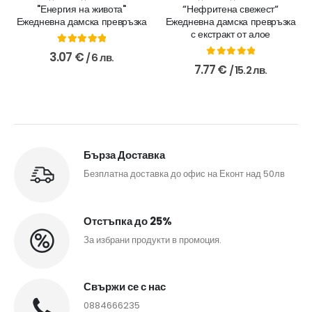
"Енергия на живота"
“Нефритена свежест“
Ежедневна дамска превръзка
Ежедневна дамска превръзка
с екстракт от алое
5.00
out of 5
3.07
€
/ 6 лв.
0
out of 5
7.77
€
/ 15.2 лв.
Бърза Доставка
Безплатна доставка до офис на Еконт над 50лв
Отстъпка до 25%
За избрани продукти в промоция.
Свържи се с нас
0884666235