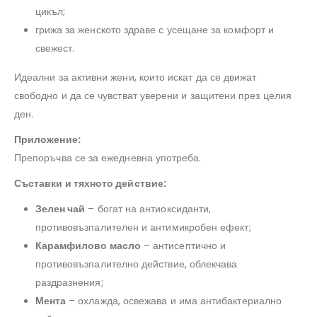
цикъл;
грижа за женското здраве с усещане за комфорт и
свежест.
Идеални за активни жени, които искат да се движат
свободно и да се чувстват уверени и защитени през целия
ден.
Приложение:
Препоръчва се за ежедневна употреба.
Съставки и тяхното действие:
Зелен чай
– богат на антиоксиданти,
противовъзпалителен и антимикробен ефект;
Карамфилово масло
– антисептично и
противовъзпалително действие, облекчава
раздразнения;
Мента
– охлажда, освежава и има антибактериално