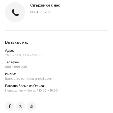
Свържи се с нас
0884666235
Връзка с нас
Адрес:
Ул. Рила 6, Казанлък, 6100
Телефон:
0884 666 235
Имейл:
tiande.kazanlak@gmail.com
Работно Време на Офиса:
Понеделник - Петък / 10:00 - 18:00