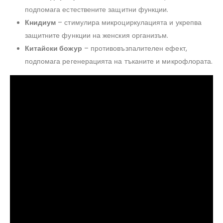
подпомага естествените защитни функции.
Книдиум
– стимулира микроциркулацията и укрепва
защитните функции на женския организъм.
Китайски божур
– противовъзпалителен ефект,
подпомага регенерацията на тъканите и микрофлората.