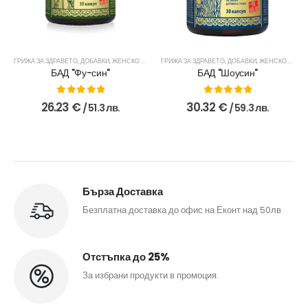
ЕНА
ЖЕНСКО ЗДРАВЕ
ГРИЖА ЗА ЗДРАВЕТО
,
ЗДРАВЕ
,
,
ДОБАВКИ
НЕФРИТЕНА СВЕЖЕСТ
,
ЖЕНСКО ЗДРАВЕ
ГРИЖА ЗА ЗДРАВЕТО
,
ЗДРАВЕ
,
МЪЖКО ЗДРАВЕ
,
ДОБАВКИ
,
ЧАЙОВЕ И ДОБАВКИ
,
ЖЕНСКО ЗДРАВЕ
БАД "Фу-син"
БАД "Шоусин"
0
out of 5
0
out of 5
26.23
€
30.32
€
/ 51.3 лв.
/ 59.3 лв.
Бърза Доставка
Безплатна доставка до офис на Еконт над 50лв
Отстъпка до 25%
За избрани продукти в промоция.