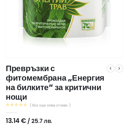
Превръзки с
фитомембрана „Енергия
на билките“ за критични
нощи
( Все още няма отзиви. )
0
out of 5
13.14
€
/ 25.7 лв.