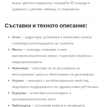
върху цветния индикатор, изчакайте 10 секунди и
сравнете с цветова таблица от опаковката.
Съставки и тяхното описание:
Алое
– хидратира, успокоява и омекотява кожата,
стимулира регенерацията на тъканите.
Мента
– охлажда, освежава и има
противовъзпалителен ефект, подпомага борбата с
микроорганизмите.
Анжелика
– използва се за регулиране на
менструалния цикъл и облекчаване на дискомфорт.
Алунит
– минерал с антибактериални свойства,
подпомага поддържането на здравословен pH баланс.
Куркума
– естествен антиоксидант и
противовъзпалителен агент.
Хайлендър
– успокоява кожата и лигавиците,