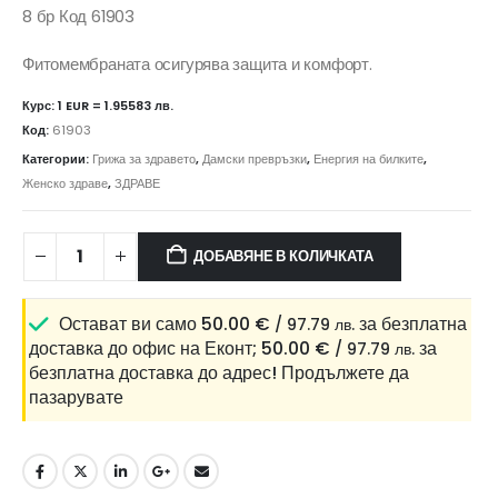
8 бр Код 61903
Фитомембраната осигурява защита и комфорт.
Курс: 1 EUR = 1.95583 лв.
Код:
61903
Категории:
Грижа за здравето
,
Дамски превръзки
,
Енергия на билките
,
Женско здраве
,
ЗДРАВЕ
ДОБАВЯНЕ В КОЛИЧКАТА
Остават ви само
50.00
€
за безплатна
/ 97.79 лв.
доставка до офис на Еконт;
50.00
€
за
/ 97.79 лв.
безплатна доставка до адрес!
Продължете да
пазарувате