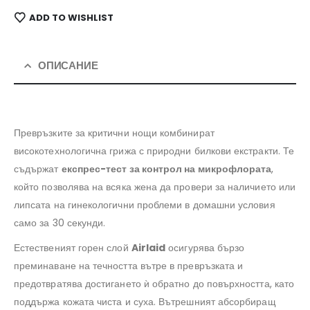
ADD TO WISHLIST
ОПИСАНИЕ
Превръзките за критични нощи комбинират
високотехнологична грижа с природни билкови екстракти. Те
съдържат
експрес-тест за контрол на микрофлората
,
който позволява на всяка жена да провери за наличието или
липсата на гинекологични проблеми в домашни условия
само за 30 секунди.
Естественият горен слой
Airlaid
осигурява бързо
преминаване на течността вътре в превръзката и
предотвратява достигането ѝ обратно до повърхността, като
поддържа кожата чиста и суха. Вътрешният абсорбиращ