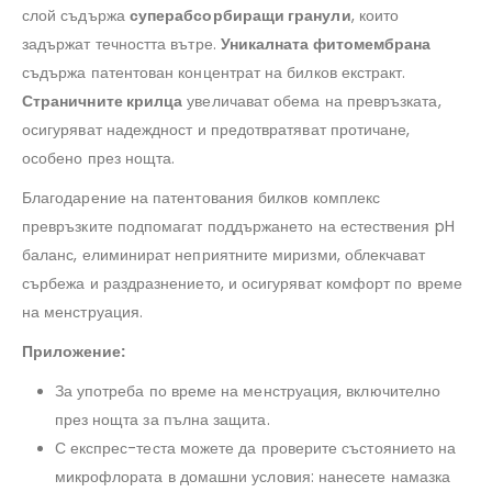
слой съдържа
суперабсорбиращи гранули
, които
задържат течността вътре.
Уникалната фитомембрана
съдържа патентован концентрат на билков екстракт.
Страничните крилца
увеличават обема на превръзката,
осигуряват надеждност и предотвратяват протичане,
особено през нощта.
Благодарение на патентования билков комплекс
превръзките подпомагат поддържането на естествения pH
баланс, елиминират неприятните миризми, облекчават
сърбежа и раздразнението, и осигуряват комфорт по време
на менструация.
Приложение:
За употреба по време на менструация, включително
през нощта за пълна защита.
С експрес-теста можете да проверите състоянието на
микрофлората в домашни условия: нанесете намазка