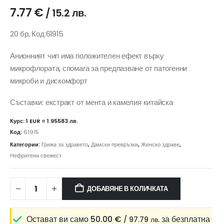
7.77
€
/ 15.2 лв.
20 бр, Код:61915
Анионният чип има положителен ефект върху
микрофлората, спомага за предпазване от патогенни
микроби и дискомфорт
Съставки: екстракт от мента и камелия китайска
Курс: 1 EUR = 1.95583 лв.
Код:
61915
Категории:
Грижа за здравето
,
Дамски превръзки
,
Женско здраве
,
Нефритена свежест
ДОБАВЯНЕ В КОЛИЧКАТА
Остават ви само
50.00
€
за безплатна
/ 97.79 лв.