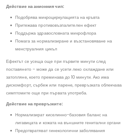
Действие на анионния чип:
Подобрява микроциркулацията на кръвта
Притежава противовъзпалителен ефект
Поддържа здравословната микрофлора
Помага за нормализиране и възстановяване на
менструалния цикъл
Ефектът се усеща още при първите минути след
поставянето – може да се усети леко охлаждане или
затопляне, което преминава до 10 минути. Ако има
дискомфорт, сърбеж или парене, превръзката облекчава
симптомите още при първата употреба.
Действие на превръзките:
Нормализират киселинно-базовия баланс на
лигавицата и кожата на външните генитални органи
Предотвратяват гинекологични заболявания