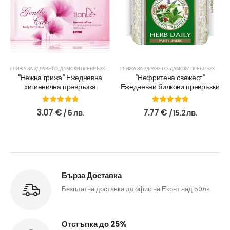
ГРИЖА ЗА ЗДРАВЕТО
,
ЧАЙОВЕ И ДОБАВКИ
,
ДАМСКИ ПРЕВРЪЗКИ
,
ЕДИНИЧНИ ПРЕВРЪЗКИ
ГРИЖА ЗА ЗДРАВЕТО
,
ЖЕНСКО ЗДРАВЕ
,
ДАМСКИ ПРЕВРЪЗКИ
,
ХИГИЕНА
,
ЖЕН
"Нежна грижа" Ежедневна
"Нефритена свежест"
хигиенична превръзка
Ежедневни билкови превръзки
0
out of 5
5.00
out of 5
3.07
€
7.77
€
/ 6 лв.
/ 15.2 лв.
Бърза Доставка
Безплатна доставка до офис на Еконт над 50лв
Отстъпка до 25%