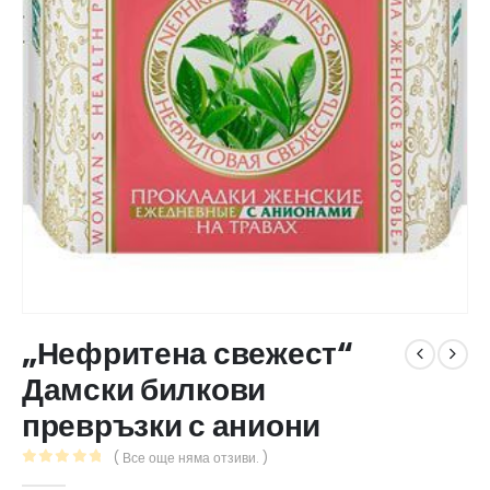
„Нефритена свежест“
Дамски билкови
превръзки с аниони
( Все още няма отзиви. )
0
out of 5