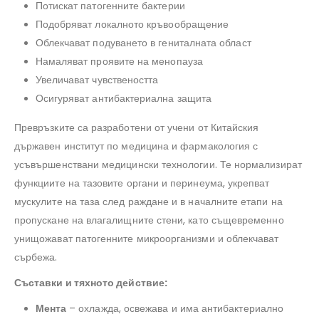
Потискат патогенните бактерии
Подобряват локалното кръвообращение
Облекчават подуването в гениталната област
Намаляват проявите на менопауза
Увеличават чувствеността
Осигуряват антибактериална защита
Превръзките са разработени от учени от Китайския
държавен институт по медицина и фармакология с
усъвършенствани медицински технологии. Те нормализират
функциите на тазовите органи и перинеума, укрепват
мускулите на таза след раждане и в началните етапи на
пропускане на влагалищните стени, като същевременно
унищожават патогенните микроорганизми и облекчават
сърбежа.
Съставки и тяхното действие:
Мента
– охлажда, освежава и има антибактериално