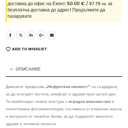
доставка до офис на Еконт;
50.00
€
за
/ 97.79 лв.
безплатна доставка до адрес!
Продължете да
пазарувате
ADD TO WISHLIST
ОПИСАНИЕ
Дамските превръзки
„Нефритена свежест“
са създадени,
за да осигурят чистота, комфорт и здраве през целия ден.
Те комбинират нежна текстура с
вграден анионен чип
и
патентована фитокомпозиция, съставена от етерични масла
и екстракти от лечебни билки, за да подкрепят женското
здраве и интимна хигиена.