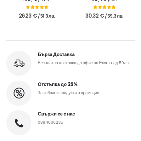
0
out of 5
0
out of 5
26.23
€
30.32
€
/ 51.3 лв.
/ 59.3 лв.
Бърза Доставка
Безплатна доставка до офис на Еконт над 50лв
Отстъпка до 25%
За избрани продукти в промоция.
Свържи се с нас
0884666235