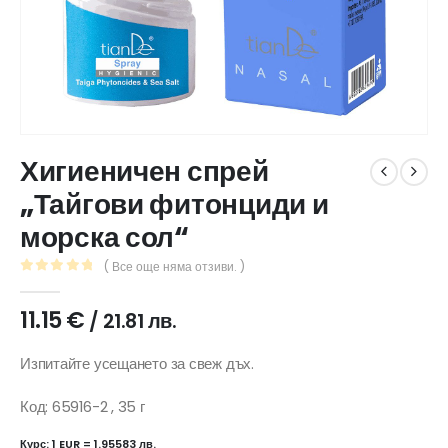
Хигиеничен спрей
„Тайгови фитонциди и
морска сол“
( Все още няма отзиви. )
0
out of 5
11.15
€
/ 21.81 лв.
Изпитайте усещането за свеж дъх.
Код: 65916-2 , 35 г
Курс: 1 EUR = 1.95583 лв.