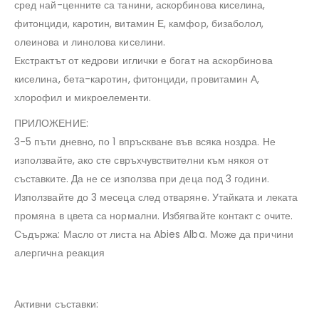
сред най-ценните са танини, аскорбинова киселина,
фитонциди, каротин, витамин Е, камфор, бизаболол,
олеинова и линолова киселини.
Екстрактът от кедрови иглички е богат на аскорбинова
киселина, бета-каротин, фитонциди, провитамин А,
хлорофил и микроелементи.
ПРИЛОЖЕНИЕ:
3-5 пъти дневно, по 1 впръскване във всяка ноздра. Не
използвайте, ако сте свръхчувствителни към някоя от
съставките. Да не се използва при деца под 3 години.
Използвайте до 3 месеца след отваряне. Утайката и леката
промяна в цвета са нормални. Избягвайте контакт с очите.
Съдържа: Масло от листа на Abies Alba. Може да причини
алергична реакция
Активни съставки: