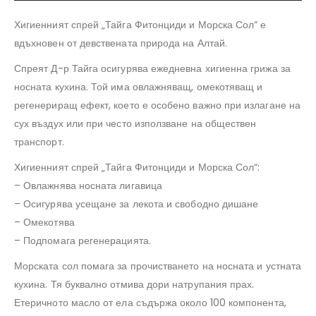
Хигиенният спрей „Тайга Фитонциди и Морска Сол“ е
вдъхновен от девствената природа на Алтай.
Спреят Д-р Тайга осигурява ежедневна хигиенна грижа за
носната кухина. Той има овлажняващ, омекотяващ и
регенериращ ефект, което е особено важно при излагане на
сух въздух или при често използване на обществен
транспорт.
Хигиенният спрей „Тайга Фитонциди и Морска Сол“:
– Овлажнява носната лигавица
– Осигурява усещане за лекота и свободно дишане
– Омекотява
– Подпомага регенерацията.
Морската сол помага за прочистването на носната и устната
кухина. Тя буквално отмива дори натрупания прах.
Етеричното масло от ела съдържа около 100 компонента,