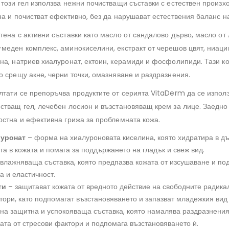
този гел използва нежни почистващи съставки с естествен произхо
а и почистват ефективно, без да нарушават естествения баланс на
тена с активни съставки като масло от сандалово дърво, масло от
меден комплекс, аминокиселини, екстракт от черешов цвят, ниаци
на, натриев хиалуронат, ектоин, керамиди и фосфолипиди. Тази 
о срещу акне, черни точки, омазняване и раздразнения.
лтати се препоръчва продуктите от серията VitaDerm да се използ
стващ гел, лечебен лосион и възстановяващ крем за лице. Заедно
остна и ефективна грижа за проблемната кожа.
луронат
– форма на хиалуроновата киселина, която хидратира в д
та в кожата и помага за поддържането на гладък и свеж вид.
влажняваща съставка, която предпазва кожата от изсушаване и п
а и еластичност.
ти
– защитават кожата от вредното действие на свободните радика
ори, като подпомагат възстановяването и запазват младежкия вид 
а защитна и успокояваща съставка, която намалява раздразнения
ата от стресови фактори и подпомага възстановяването ѝ.