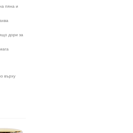
на пяна и
ахва
ящо дори за
омага
но върху