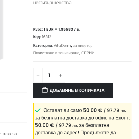
несъвършенства
Курс: 1 EUR = 1.95583 лв.
Код:
16312
Категории:
VitaDerm
,
за лицето
,
Почистване и тонизиране
,
СЕРИИ
ДОБАВЯНЕ В КОЛИЧКАТА
Остават ви само
50.00
€
/ 97.79 лв.
за безплатна доставка до офис на Еконт;
50.00
€
за безплатна
/ 97.79 лв.
доставка до адрес!
Продължете да
 това са