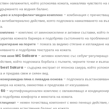
ствен овлажнител, който успокоява кожата, намалява чувството на
ддържането на водния баланс.
ърво и хлорофилин-меден комплекс
– комбинация с пречистващ
 антибактериално действие, която подпомага намаляването на въ
а.
комплекс
– комплекс от аминокиселини и активни съставки, който 
 укрепва кожната бариера и подобрява състоянието на проблемнат
коригиране на порите
– помага за видимо стягане и изглаждане на
няването и подобрява текстурата на кожата.
тив акне MC Salicare
– активен комплекс със себум-регулиращо
йствие, който подпомага борбата с пъпките, черните точки и възпа
rbest Sakura
– съдържа екстракт от японска сакура, който успоко
а и придава свеж и сияен вид.
екокерамидна пяна с ливадна основа
– подпомага възстановяван
иера на кожата, омекотява и предпазва от изсушаване.
 60
– мултифункционален комплекс с овлажняващо и кондициони
то подобрява комфорта и мекотата на кожата.
иглицинат
– нежен почистващ компонент с меко пенещо действие, 
да нарушава естествения баланс на кожата.