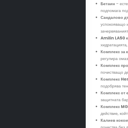
Бетаин
– есте
подпомага по
Сандалово д
успокояващо и
зачервяваният
Amilin LA50 
хидратацията,
Комплекс за 
регулира омаз
Комплекс про
почистващо де
Комплекс He
подобрява тен
Комплекс от 
защитната бар
Комплекс MG
действие, кой
Калиев коко
почиства без 