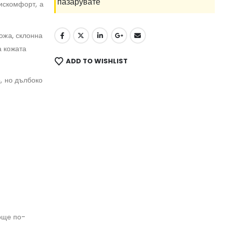
пазарувате
дискомфорт, а
ожа, склонна
а кожата
ADD TO WISHLIST
, но дълбоко
 още по-