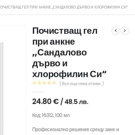
ОЧИСТВАЩ ГЕЛ ПРИ АНКНЕ ,,САНДАЛОВО ДЪРВО И ХЛОРОФИЛИН СИ“
Почистващ гел
при анкне
,,Сандалово
дърво и
хлорофилин Си“
( Все още няма отзиви. )
0
out of 5
24.80
€
/ 48.5 лв.
Код: 16312, 100 мл
Професионално решение срещу акне и