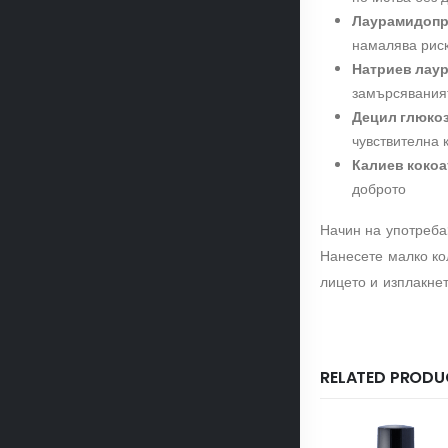
Лаурамидопр
намалява риск
Натриев лаур
замърсявания
Децил глюко
чувствителна 
Калиев кокоа
доброто
Начин на употреба
Нанесете малко ко
лицето и изплакнет
RELATED PRODU