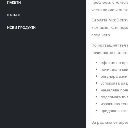
проблеми, с които 
ПАКЕТИ
често влияе и върх
ЗА НАС
Серията VitaDerm 
към акне, като пом
НОВИ ПРОДУКТИ
след него.
Почистващият гел 
почистване с кера
ефективно пр
почиства и св
регулира изли
успокоява раз
намалява появ
подпомага въз
изравнява тен
придава свеж 
За разлика от агре