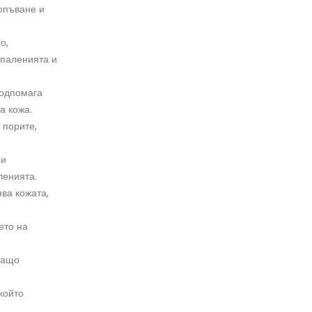
 опъване и
о,
зпаленията и
подпомага
а кожа.
 порите,
 и
ленията.
ява кожата,
ето на
ращо
който