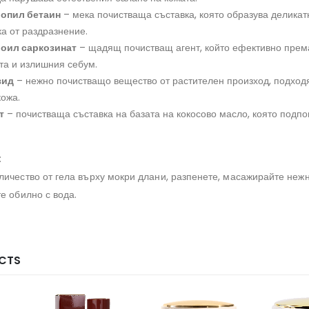
опил бетаин
– мека почистваща съставка, която образува деликат
а от раздразнение.
оил саркозинат
– щадящ почистващ агент, който ефективно прем
та и излишния себум.
зид
– нежно почистващо вещество от растителен произход, подход
кожа.
т
– почистваща съставка на базата на кокосово масло, която подп
:
личество от гела върху мокри длани, разпенете, масажирайте неж
е обилно с вода.
CTS