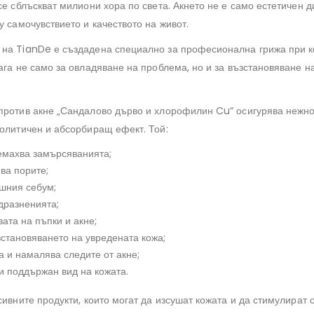
се сблъскват милиони хора по света. Акнето не е само естетичен 
у самочувствието и качеството на живот.
на TianDe е създадена специално за професионална грижа при к
ага не само за овладяване на проблема, но и за възстановяване н
против акне „Сандалово дърво и хлорофилин Cu“ осигурява нежно
толитичен и абсорбиращ ефект. Той:
емахва замърсяванията;
ива порите;
шния себум;
дразненията;
ата на пъпки и акне;
становяването на увредената кожа;
а и намалява следите от акне;
и поддържан вид на кожата.
сивните продукти, които могат да изсушат кожата и да стимулират