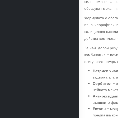
силно омазняване, 
образуват мека пян
Формулата е обога
пяна, хлорофилин-
салицилова кисели
действа комплексн
За най-добри резу
комбинация – почи
осигуряват по-цял
Натриев хиа
задържа влага
Сорбитол
– о
нейната мекот
Антиоксидан
външните факт
Ектоин
– мощн
предпазва кож