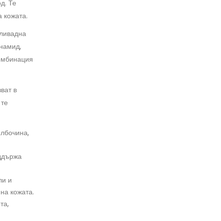
д. Те
 кожата.
 ливадна
намид,
комбинация
ват в
 те
ълбочина,
оддържа
ли и
на кожата.
та,