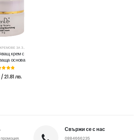
КРЕМОВЕ ЗА ЗРЯЛА КОЖА
ващ крем с
ваща основа
ut of 5
€
/ 21.81 лв.
%
Свържи се с нас
 промоция.
0884666235