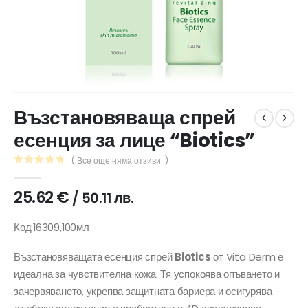
Възстановяваща спрей
есенция за лице “Biotics”
( Все още няма отзиви. )
0
out of 5
25.62
€
/ 50.11 лв.
Код:16309,100мл
Възстановяващата есенция спрей
Biotics
от Vita Derm е
идеална за чувствителна кожа. Тя успокоява опъването и
зачервяването, укрепва защитната бариера и осигурява