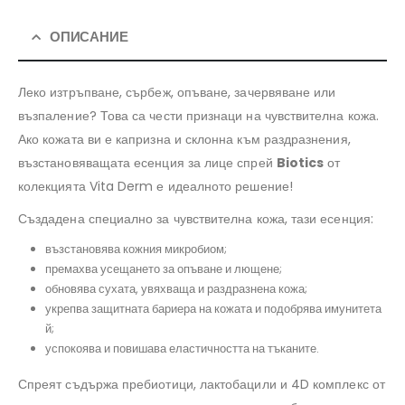
ОПИСАНИЕ
Леко изтръпване, сърбеж, опъване, зачервяване или
възпаление? Това са чести признаци на чувствителна кожа.
Ако кожата ви е капризна и склонна към раздразнения,
възстановяващата есенция за лице спрей
Biotics
от
колекцията Vita Derm е идеалното решение!
Създадена специално за чувствителна кожа, тази есенция:
възстановява кожния микробиом;
премахва усещането за опъване и лющене;
обновява сухата, увяхваща и раздразнена кожа;
укрепва защитната бариера на кожата и подобрява имунитета
й;
успокоява и повишава еластичността на тъканите.
Спреят съдържа пребиотици, лактобацили и 4D комплекс от