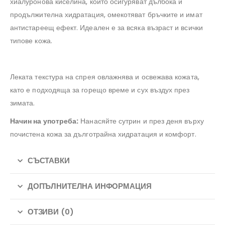
хиалуронова киселина, които осигуряват дълбока и
продължителна хидратация, омекотяват бръчките и имат
антистареещ ефект. Идеален е за всяка възраст и всички
типове кожа.
Леката текстура на спрея овлажнява и освежава кожата,
като е подходяща за горещо време и сух въздух през
зимата.
Начин на употреба:
Нанасяйте сутрин и през деня върху
почистена кожа за дълготрайна хидратация и комфорт.
СЪСТАВКИ
ДОПЪЛНИТЕЛНА ИНФОРМАЦИЯ
ОТЗИВИ (0)