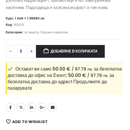
дълбока хидратация с пребиотици и 4D хиалуронова
киселина. Подходяща е за всяка възраст и тип кожа.
Курс: 1 EUR = 1.95583 лв.
Код:
16309
Категории:
за лицето
,
Серуми и емулсии
ДОБАВЯНЕ В КОЛИЧКАТА
Остават ви само
50.00
€
за безплатна
/ 97.79 лв.
доставка до офис на Еконт;
50.00
€
за
/ 97.79 лв.
безплатна доставка до адрес!
Продължете да
пазарувате
ADD TO WISHLIST