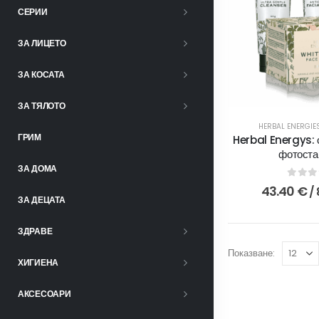
СЕРИИ
ЗА ЛИЦЕТО
ЗА КОСАТА
ЗА ТЯЛОТО
HERBAL ENERGIE
ГРИМ
Herbal Energys: 
фотоста
ЗА ДОМА
0
out 
43.40
€
/ 
ЗА ДЕЦАТА
ЗДРАВЕ
Показване:
ХИГИЕНА
АКСЕСОАРИ