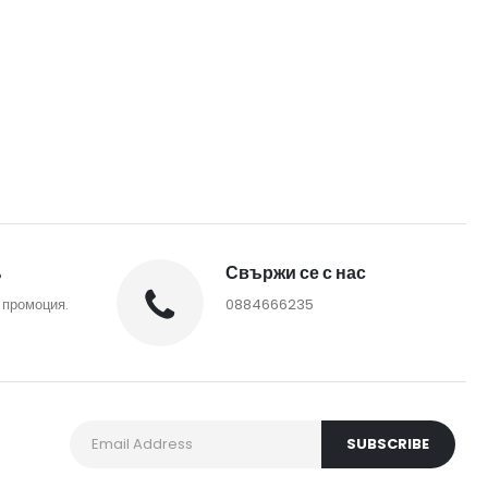
%
Свържи се с нас
 промоция.
0884666235