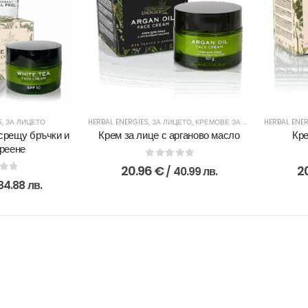
S
,
ЗА ЛИЦЕТО
HERBAL ENERGIES
,
ЗА ЛИЦЕТО
,
КРЕМОВЕ ЗА ЗРЯЛА КОЖА
HERBAL ENE
срещу бръчки и
Крем за лице с арганово масло
Кре
реене
0
out of 5
20.96
€
2
/ 40.99 лв.
of 5
84.88 лв.