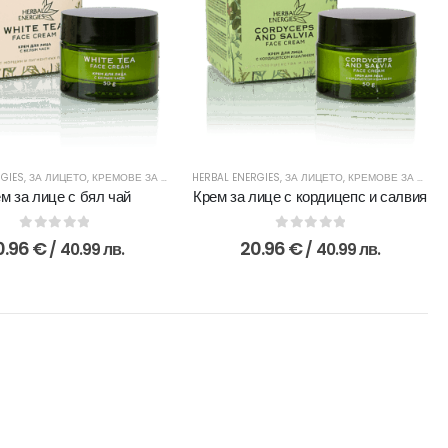
RGIES
,
ЗА ЛИЦЕТО
,
КРЕМОВЕ ЗА ЗРЯЛА КОЖА
HERBAL ENERGIES
,
ЗА ЛИЦЕТО
,
КРЕМОВЕ ЗА МЛАДА КОЖА
м за лице с бял чай
Крем за лице с кордицепс и салвия
0
out of 5
0
out of 5
0.96
€
20.96
€
/ 40.99 лв.
/ 40.99 лв.