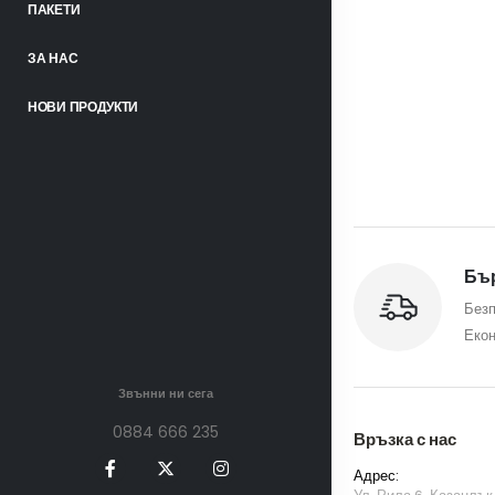
ПАКЕТИ
ЗА НАС
НОВИ ПРОДУКТИ
Бър
Безп
Екон
Звънни ни сега
0884 666 235
Връзка с нас
Адрес: