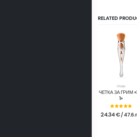
RELATED PRODU
ГРИМ
ЧЕТКА ЗА ГРИМ «
1»
0
out of 5
24.34
€
/ 47.6 