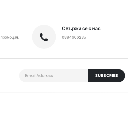
%
Свържи се с нас
 промоция.
0884666235