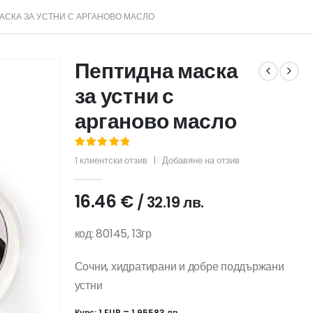
АСКА ЗА УСТНИ С АРГАНОВО МАСЛО
Пептидна маска
за устни с
арганово масло
5.00
out of 5
1
клиентски отзив
|
Добавяне на отзив
16.46
€
/ 32.19 лв.
код: 80145, 13гр
Сочни, хидратирани и добре поддържани
устни
Курс: 1 EUR = 1.95583 лв.