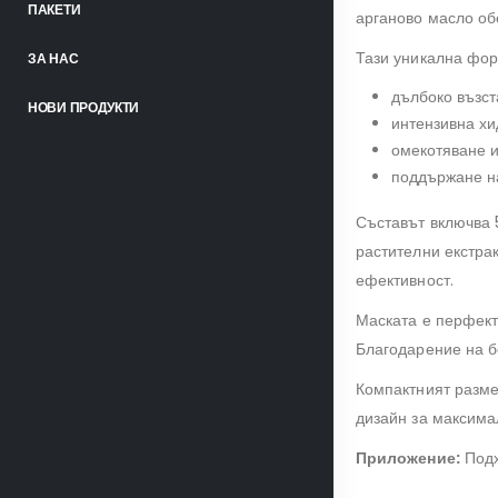
ПАКЕТИ
арганово масло об
Тази уникална фор
ЗА НАС
дълбоко възст
НОВИ ПРОДУКТИ
интензивна хи
омекотяване и
поддържане н
Съставът включва 5
растителни екстрак
ефективност.
Маската е перфектн
Благодарение на бо
Компактният разме
дизайн за максима
Приложение:
Подх