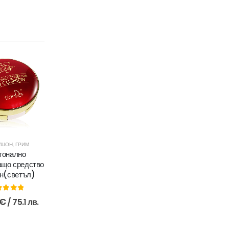
УШОН
,
ГРИМ
тонално
ащо средство
н(светъл)
ut of 5
€
/ 75.1 лв.