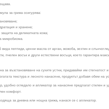
ещава.
мула за грижа осигурява:
ановяване;
дратация и хранене;
 защита на деликатната кожа;
а микробиома.
 вида пептиди, ценни масла от арган, жожоба, зехтин и слънчогле
ти, пчелен восък и други естествени восъци, което гарантира мак
а за възстановяване на сухите устни, придавайки им стегнатост и
гатата текстура и лесното нанасяне, продуктът добавя обем на ус
р, удобно огледало и апликатор за нанасяне предлагат стилен и 
лен комфорт.
одяща за дневна или нощна грижа, нанася се с апликатор.