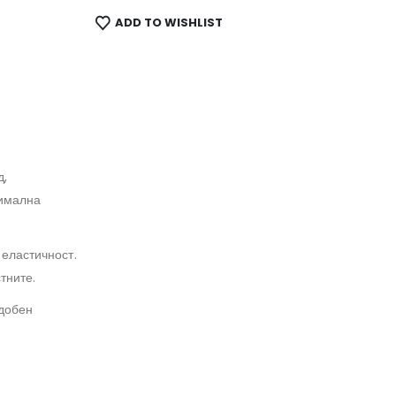
ADD TO WISHLIST
д,
симална
 еластичност.
тните.
удобен