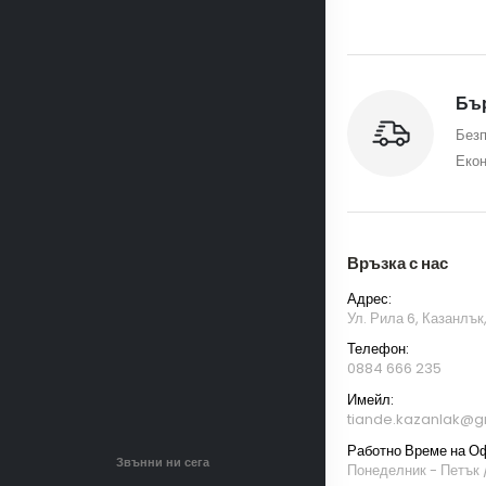
Бър
Безп
Екон
Връзка с нас
Адрес:
Ул. Рила 6, Казанлък
Телефон:
0884 666 235
Имейл:
tiande.kazanlak@g
Работно Време на О
Звънни ни сега
Понеделник - Петък /