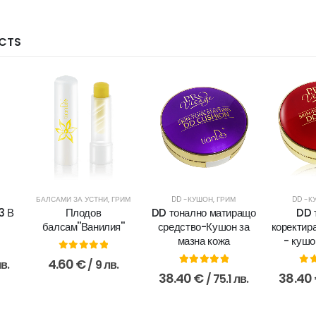
CTS
БАЛСАМИ ЗА УСТНИ
,
ГРИМ
DD -КУШОН
,
ГРИМ
DD -К
3 В
Плодов
DD тонално матиращо
DD 
балсам''Ванилия''
средство-Кушон за
коректир
мазна кожа
- кушо
0
out of 5
4.60
€
лв.
/ 9 лв.
5.00
out of 5
0
o
38.40
€
38.40
/ 75.1 лв.