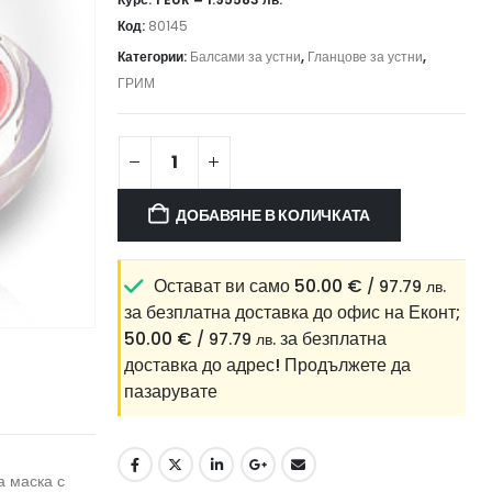
Код:
80145
Категории:
Балсами за устни
,
Гланцове за устни
,
ГРИМ
ДОБАВЯНЕ В КОЛИЧКАТА
Остават ви само
50.00
€
/ 97.79 лв.
за безплатна доставка до офис на Еконт;
50.00
€
за безплатна
/ 97.79 лв.
доставка до адрес!
Продължете да
пазарувате
а маска с