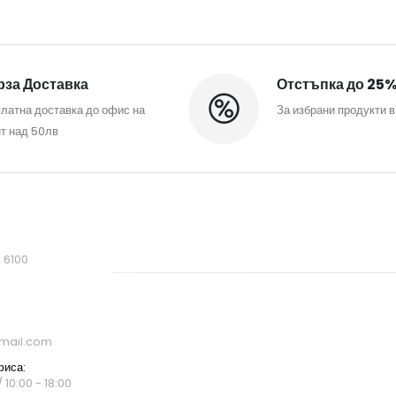
за Доставка
Отстъпка до 25
латна доставка до офис на
За избрани продукти в
т над 50лв
, 6100
mail.com
фиса:
 10:00 - 18:00