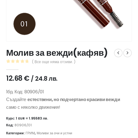
Молив за вежди(кафяв)
( Все още няма отзиви. )
0
out of 5
12.68
€
/ 24.8 лв.
1бр, Код: 80906/01
Създайте
естествени, но подчертано красиви вежди
само с няколко движения!
Курс: 1 EUR = 1.95583 лв.
Код:
80906/01
Категории:
ГРИМ
,
Моливи за очи и устни