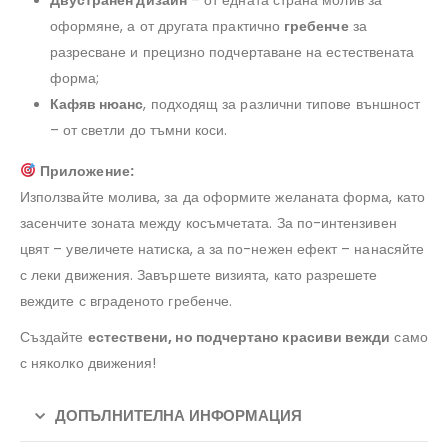
оформяне, а от другата практично
гребенче
за
разресване и прецизно подчертаване на естествената
форма;
Кафяв нюанс
, подходящ за различни типове външност
– от светли до тъмни коси.
Приложение:
Използвайте молива, за да оформите желаната форма, като
засенчите зоната между косъмчетата. За по-интензивен
цвят – увеличете натиска, а за по-нежен ефект – нанасяйте
с леки движения. Завършете визията, като разрешете
веждите с вграденото гребенче.
Създайте
естествени, но подчертано красиви вежди
само
с няколко движения!
ДОПЪЛНИТЕЛНА ИНФОРМАЦИЯ