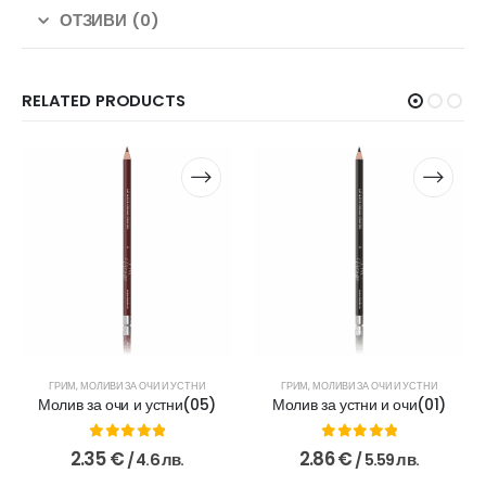
ОТЗИВИ (0)
RELATED PRODUCTS
ГРИМ
,
МОЛИВИ ЗА ОЧИ И УСТНИ
ГРИМ
,
МОЛИВИ ЗА ОЧИ И УСТНИ
Молив за очи и устни(05)
Молив за устни и очи(01)
0
out of 5
0
out of 5
2.35
€
2.86
€
/ 4.6 лв.
/ 5.59 лв.