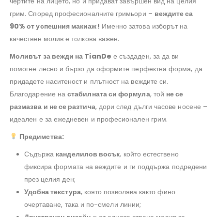
чертите на лицето, но и придават завършен вид на целия
грим. Според професионалните гримьори –
веждите са
90% от успешния макиаж!
Именно затова изборът на
качествен молив е толкова важен.
Моливът за вежди на TianDe
е създаден, за да ви
помогне лесно и бързо да оформите перфектна форма, да
придадете наситеност и плътност на веждите си.
Благодарение на
стабилната си формула
, той
не се
размазва и не се разтича
, дори след дълги часове носене –
идеален е за ежедневен и професионален грим.
Предимства:
Съдържа
канделилов восък
, който естествено
фиксира формата на веждите и ги поддържа подредени
през целия ден;
Удобна текстура
, която позволява както фино
очертаване, така и по-смели линии;
Двустранен дизайн
– от едната страна молив за