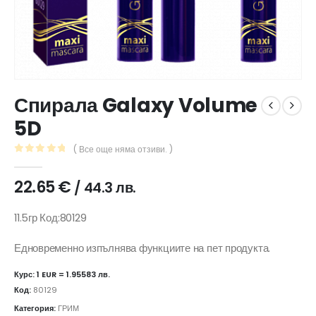
Спирала Galaxy Volume
5D
( Все още няма отзиви. )
0
out of 5
22.65
€
/ 44.3 лв.
11.5гр Код:80129
Едновременно изпълнява функциите на пет продукта.
Курс: 1 EUR = 1.95583 лв.
Код:
80129
Категория:
ГРИМ