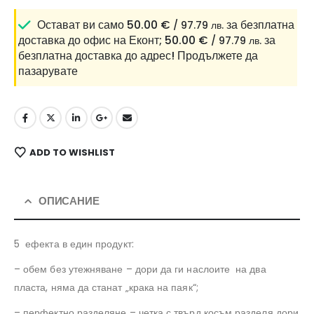
Остават ви само
50.00
€
за безплатна
/ 97.79 лв.
доставка до офис на Еконт;
50.00
€
за
/ 97.79 лв.
безплатна доставка до адрес!
Продължете да
пазарувате
ADD TO WISHLIST
ОПИСАНИЕ
5 ефекта в един продукт:
– обем без утежняване – дори да ги наслоите на два
пласта, няма да станат „крака на паяк“;
– перфектно разделяне – четка с твърд косъм разделя дори