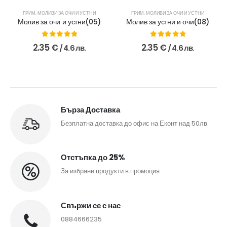
ГРИМ
,
МОЛИВИ ЗА ОЧИ И УСТНИ
ГРИМ
,
МОЛИВИ ЗА ОЧИ И УСТНИ
Молив за очи и устни(05)
Молив за устни и очи(08)
0
out of 5
0
out of 5
2.35
€
2.35
€
/ 4.6 лв.
/ 4.6 лв.
Бърза Доставка
Безплатна доставка до офис на Еконт над 50лв
Отстъпка до 25%
За избрани продукти в промоция.
Свържи се с нас
0884666235