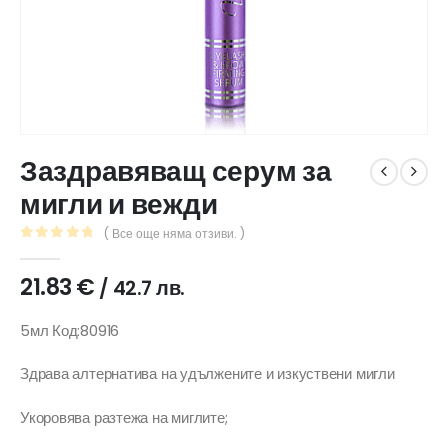
Заздравяващ серум за
мигли и вежди
( Все още няма отзиви. )
0
out of 5
21.83
€
/ 42.7 лв.
5мл Код:80916
Здрава алтернатива на удължените и изкуствени мигли
Укоровява разтежа на миглите;