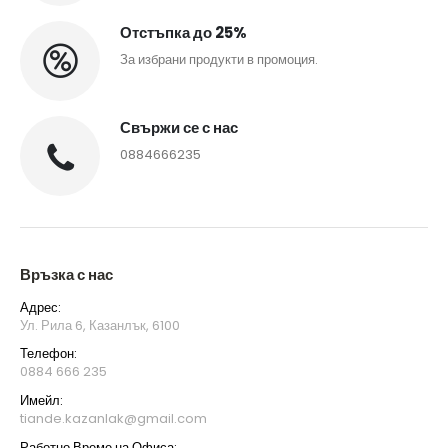
Отстъпка до 25%
За избрани продукти в промоция.
Свържи се с нас
0884666235
Връзка с нас
Адрес:
Ул. Рила 6, Казанлък, 6100
Телефон:
0884 666 235
Имейл:
tiande.kazanlak@gmail.com
Работно Време на Офиса: