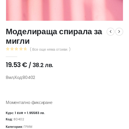
Моделираща спирала за
мигли
( Все още няма отзиви. )
0
out of 5
19.53
€
/ 38.2 лв.
8мл,Код:80402
Моментално фиксиране
Курс: 1 EUR = 1.95583 лв.
Код:
80402
Категория:
ГРИМ