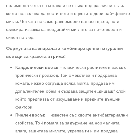
полимерна четка е гъвкава и се огъва под различни ъгли,
което позволява да достигнете и оцветите дори най-фините
мигли. Четката не само равномерно нанася цвета, но и
фиксира извивката, повдигайки миглите за по-отворен и
сияен поглед.
Формулата на спиралата комбинира ценни натурални
восъци за красота и грижа:
Канделилски восък
– класически растителен восък с
тропически произход. Той омекотява и подхранва
кожата, нежно обгръща всяка мигла, придава им
допълнителен обем и създава защитен „дишащ“ слой,
който предпазва от изсушаване и вредните външни
фактори.
Пчелен восък
– известен със своите антибактериални
свойства. Той помага за задържане на нормалната
влага, защитава миглите, укрепва ги и им придава