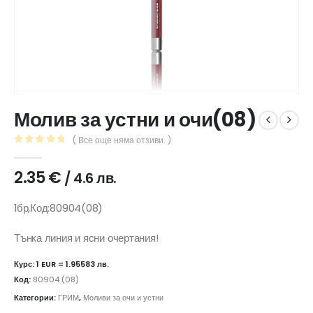
Молив за устни и очи(08)
( Все още няма отзиви. )
0
out of 5
2.35
€
/ 4.6 лв.
1бр,Код:80904(08)
Тънка линия и ясни очертания!
Курс: 1 EUR = 1.95583 лв.
Код:
80904 (08)
Категории:
ГРИМ
,
Моливи за очи и устни