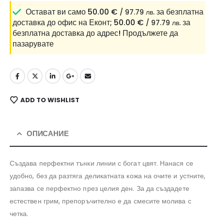
Остават ви само
50.00
€
за безплатна
/ 97.79 лв.
доставка до офис на Еконт;
50.00
€
за
/ 97.79 лв.
безплатна доставка до адрес!
Продължете да
пазарувате
ADD TO WISHLIST
ОПИСАНИЕ
Създава перфектни тънки линии с богат цвят. Нанася се
удобно, без да разтяга деликатната кожа на очите и устните,
запазва се перфектно през целия ден. За да създадете
естествен грим, препоръчително е да смесите молива с
четка.