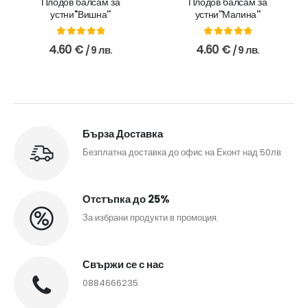
Плодов балсам за
Плодов балсам за
устни''Вишна''
устни''Малина''
0
out of 5
0
out of 5
4.60
€
4.60
€
/ 9 лв.
/ 9 лв.
Бърза Доставка
Безплатна доставка до офис на Еконт над 50лв
Отстъпка до 25%
За избрани продукти в промоция.
Свържи се с нас
0884666235