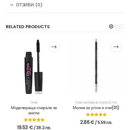
ОТЗИВИ (0)
RELATED PRODUCTS
ГРИМ
ГРИМ
,
МОЛИВИ ЗА ОЧИ И УСТНИ
Моделираща спирала за
Молив за устни и очи(01)
мигли
0
out of 5
2.86
€
/ 5.59 лв.
0
out of 5
19.53
€
/ 38.2 лв.