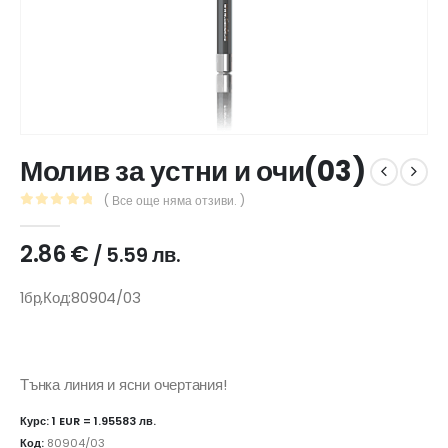
Молив за устни и очи(03)
( Все още няма отзиви. )
0
out of 5
2.86
€
/ 5.59 лв.
1бр,Код:80904/03
Тънка линия и ясни очертания!
Курс: 1 EUR = 1.95583 лв.
Код:
80904/03