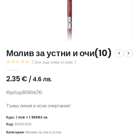
Молив за устни и очи(10)
( Все още няма отзиви. )
0
out of 5
2.35
€
/ 4.6 лв.
1бр,Код:80904/10
Тънка линия и ясни очертания!
Курс: 1 EUR = 1.95583 лв.
Код:
80904/10
Категория:
Моливи за очи и устни