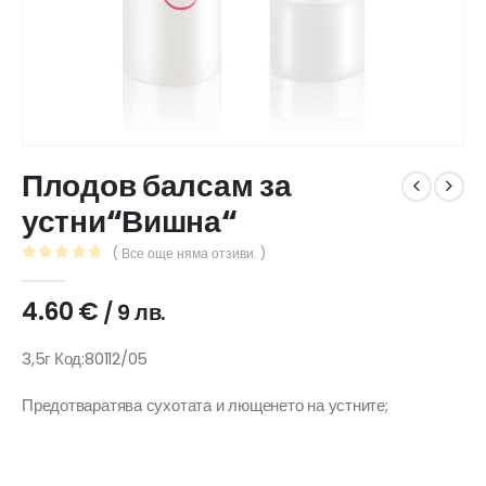
Плодов балсам за
устни“Вишна“
( Все още няма отзиви. )
0
out of 5
4.60
€
/ 9 лв.
3,5г Код:80112/05
Предотваратява сухотата и лющенето на устните;