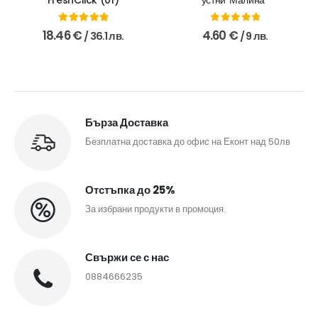
5.00
out of 5
0
out of 5
18.46
€
4.60
€
/ 36.1 лв.
/ 9 лв.
Бърза Доставка
Безплатна доставка до офис на Еконт над 50лв
Отстъпка до 25%
За избрани продукти в промоция.
Свържи се с нас
0884666235