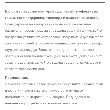
Балсамът за устни осигурява деликатна и ефективна
грижа, като подхранва, тонизира и омекотява кожата.
Благодарение на съдържанието на висококачествен
растителен восък, продуктът създава защитен филм, който
предпазва устните от изсушаване, напукване и дискомфорт,
причинени от неблагоприятни външни фактори като вятър,
студ или сух въздух. Балсамът придава лек, естествен
блясък и оставя приятно усещане за мекота, допълнено от
свеж плодов аромат, който създава усещане за комфорт и
свежест през целия ден.
Приложение:
Нанесете балсама равномерно върху устните няколко пъти
дневно или винаги, когато почувствате нужда от
допълнителна хидратация и защита. Подходящ е за
ежедневна употреба и за всякакъв тип кожа.