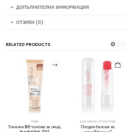
ДОПЪЛНИТЕЛНА ИНФОРМАЦИЯ
ОТЗИВИ (0)
RELATED PRODUCTS
ГРИМ
БАЛСАМИ ЗА УСТНИ
,
ГРИМ
Тонална BВ-основа за лице,
Плодов балсам за
FreshClick (01)
устни''Малина''