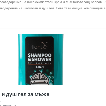
 благодарение на висококачествен крем и възстановяващ балсам. 
агодарение на шампоан и душ гел. Сега тази мощна комбинация е