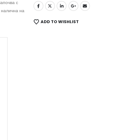
Започва с
 налична на
ADD TO WISHLIST