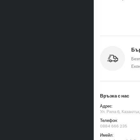
Бър
Безп
Екон
Връзка с нас
Адрес:
Ул. Рила 6, Казанлък
Телефон:
0884 666 235
Имейл: