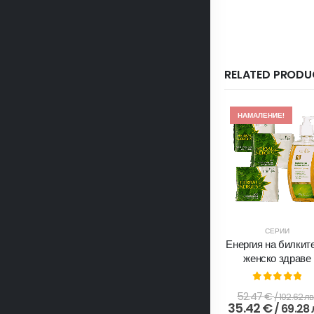
RELATED PRODU
НАМАЛЕНИЕ!
СЕРИИ
Енергия на билките
женско здраве
0
out of 5
52.47
€
/ 102.62 лв
35.42
€
/ 69.28 