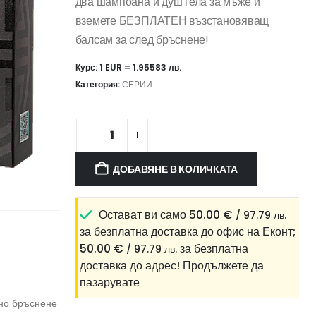
два шампоана и душ гела за мъже и
вземете БЕЗПЛАТЕН възстановяващ
балсам за след бръснене!
Курс: 1 EUR = 1.95583 лв.
Категория:
СЕРИИ
ДОБАВЯНЕ В КОЛИЧКАТА
Остават ви само
50.00
€
/ 97.79 лв.
за безплатна доставка до офис на Еконт;
50.00
€
за безплатна
/ 97.79 лв.
доставка до адрес!
Продължете да
пазарувате
тно бръснене