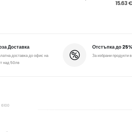
0
o
was:
цена
was:
цена
15.63
/
25.00 €
52.47 €
е:
39.58 €
е:
61.1
/
/
35.42 €
/
24.34 €
лв..
48.9
102.62
/
77.41
/
лв..
лв..
69.28
лв..
47.6
лв..
лв..
за Доставка
Отстъпка до 25
латна доставка до офис на
За избрани продукти в
т над 50лв
, 6100