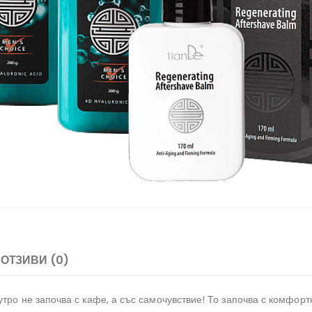
ОТЗИВИ (0)
утро не започва с кафе, а със самочувствие! То започва с комфор