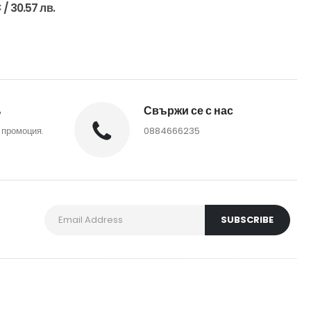
ut of 5
€
/ 30.57 лв.
%
Свържи се с нас
 промоция.
0884666235