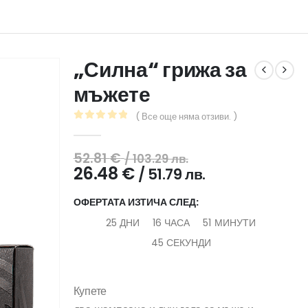
„Силна“ грижа за
мъжете
( Все още няма отзиви. )
0
out of 5
Original
52.81
€
/ 103.29 лв.
price
Текущата
26.48
€
/ 51.79 лв.
was:
цена
52.81 €
е:
ОФЕРТАТА ИЗТИЧА СЛЕД:
/
26.48 €
25
ДНИ
16
ЧАСА
51
МИНУТИ
103.29
/
45
СЕКУНДИ
лв..
51.79
лв..
Купете