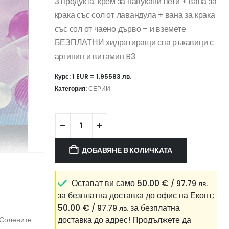
3 продукта: крем за напукани пети + вана за
крака със сол от лавандула + вана за крака
със сол от чаено дърво – и вземете
БЕЗПЛАТНИ хидратиращи спа ръкавици с
аргинин и витамин B3
Курс: 1 EUR = 1.95583 лв.
Категория:
СЕРИИ
ДОБАВЯНЕ В КОЛИЧКАТА
Остават ви само
50.00
€
/ 97.79 лв.
за безплатна доставка до офис на Еконт;
50.00
€
за безплатна
/ 97.79 лв.
доставка до адрес!
Продължете да
 Солените