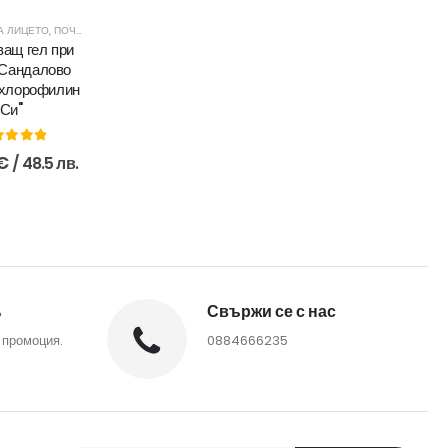
 БЕЗ ОТМИВАНЕ
А ЛИЦЕТО
,
ПОЧИСТВАНЕ И ТОНИЗИРАНЕ
,
СЕРИИ
ващ гел при
,,Сандалово
 хлорофилин
Си''
ut of 5
€
/ 48.5 лв.
%
Свържи се с нас
 промоция.
0884666235