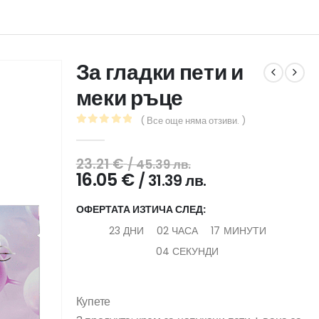
За гладки пети и
меки ръце
( Все още няма отзиви. )
0
out of 5
Original
23.21
€
/ 45.39 лв.
price
Текущата
16.05
€
/ 31.39 лв.
was:
цена
23.21 €
е:
ОФЕРТАТА ИЗТИЧА СЛЕД:
/
16.05 €
23
ДНИ
02
ЧАСА
17
МИНУТИ
45.39
/
03
СЕКУНДИ
лв..
31.39
лв..
Купете