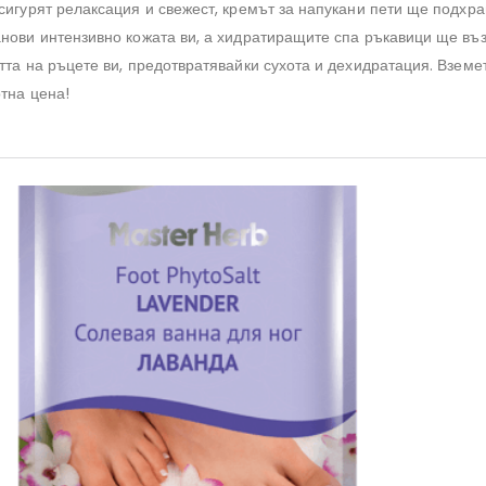
сигурят релаксация и свежест, кремът за напукани пети ще подхра
анови интензивно кожата ви, а хидратиращите спа ръкавици ще въ
тта на ръцете ви, предотвратявайки сухота и дехидратация. Вземе
тна цена!