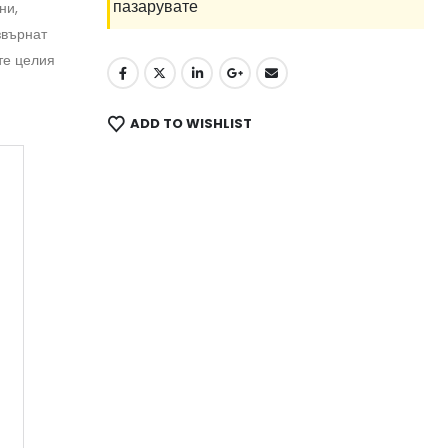
пазарувате
ни,
звърнат
те целия
ADD TO WISHLIST