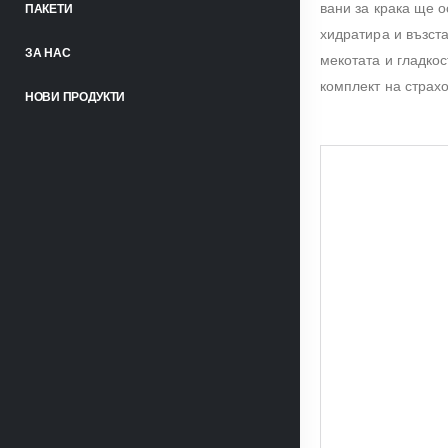
вани за крака ще о
ПАКЕТИ
хидратира и възст
ЗА НАС
мекотата и гладкос
комплект на страхо
НОВИ ПРОДУКТИ