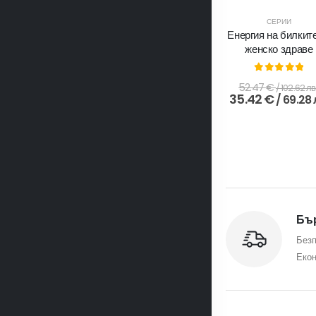
СЕРИИ
Енергия на билките
женско здраве
0
out of 5
52.47
€
/ 102.62 лв
35.42
€
/ 69.28 
Бър
Безп
Екон