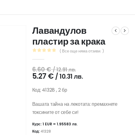
Лавандулов
пластир за крака
( Все още няма отзиви. )
0
out of 5
Original
6.60
€
/ 12.91 лв.
price
Текущата
5.27
€
/ 10.31 лв.
was:
цена
6.60 €
е:
Код: 41328
, 2 бр
/
5.27 €
12.91
/
Вашата тайна на лекотата: премахнете
лв..
10.31
токсините от себе си!
лв..
Курс: 1 EUR = 1.95583 лв.
Код:
41328