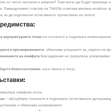
или по-чести настинки и алергии? Това могат да бъдат признаци 
ма. Лавандуловият пластир на TianDe съчетава вековна китайска т
и, за да подпомогне естественото прочистване на тялото.
редимства:
у акупунктурните точки
на стъпалото и подпомага елиминиране
ората и пренапрежението
, облекчава усещането за „парене на кра
вижението на лимфата
благодарение на турмалина, ускорявайки 
бщото благосъстояние
, носи лекота и тонус.
ъставки:
тимулира лимфния поток.
зан
– абсорбират токсините и подпомагат естествената детоксикац
успокоява и облекчава напрежението.