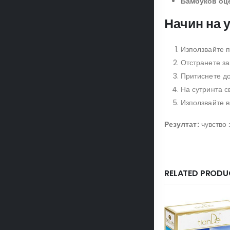
Бамбуков оце
Начин на 
Използвайте 
Отстранете за
Притиснете до
На сутринта с
Използвайте в
Резултат:
чувство 
RELATED PRODU