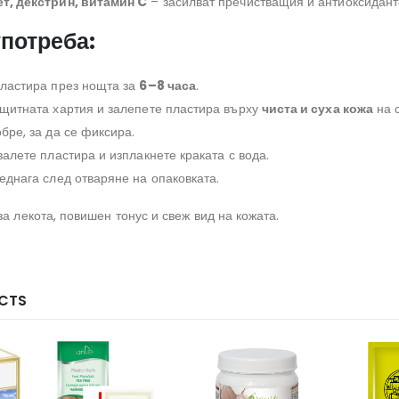
т, декстрин, витамин C
– засилват пречистващия и антиоксидант
употреба:
пластира през нощта за
6–8 часа
.
щитната хартия и залепете пластира върху
чиста и суха кожа
на 
бре, за да се фиксира.
валете пластира и изплакнете краката с вода.
еднага след отваряне на опаковката.
за лекота, повишен тонус и свеж вид на кожата.
CTS