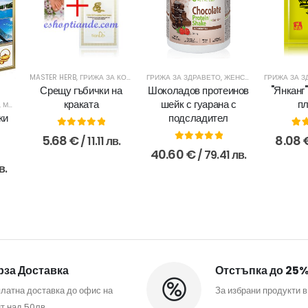
MASTER HERB
,
ГРИЖА ЗА КОЖАТА НА КРАКАТА
ГРИЖА ЗА ЗДРАВЕТО
,
ЗА ТЯЛОТО
,
ЖЕНСКО ЗДРАВЕ
,
ЗДРАВЕ
ГРИЖА ЗА З
,
ЗДРА
Срещу гъбички на
Шоколадов протеинов
"Янканг
краката
шейк с гуарана с
пл
,
МЪЖКО ЗДРАВЕ
,
ПРОДУКТИ ЗА МЪЖЕ
,
ЧАЙОВЕ ЗА ДЕТОКСИКАЦИЯ
,
ЧАЙОВЕ ЗА ЖЕНСК
подсладител
ки
0
out of 5
5.0
5.68
€
8.08
/ 11.11 лв.
0
out of 5
40.60
€
/ 79.41 лв.
в.
за Доставка
Отстъпка до 25
латна доставка до офис на
За избрани продукти в
т над 50лв