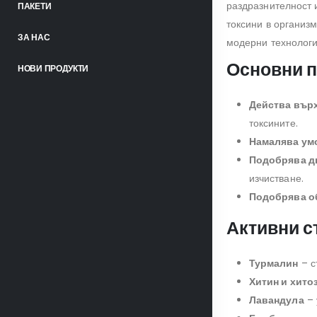
раздразнителност 
ПАКЕТИ
токсини в организ
ЗА НАС
модерни технологи
Основни п
НОВИ ПРОДУКТИ
Действа върх
токсините.
Намалява ум
Подобрява д
изчистване.
Подобрява о
Активни с
Турмалин
– с
Хитин и хито
Лавандула
– 