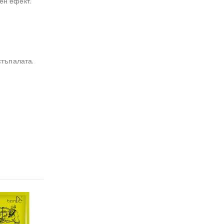
ен ефект.
стъпалата.