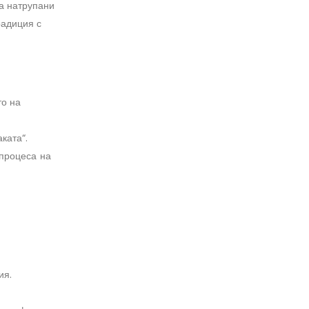
на натрупани
радиция с
то на
ката“.
процеса на
ия.