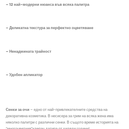
– 12 най-модерни нюанса във всяка палитра
– Деликатна текстура за перфектно оцветяване
– Ненадмината трайност
– Удобен апликатор
Сенки за очи
– едно от най-привлекателните средства на
декоративна козметика. В несисера за грим на всяка жена има
няколко палитри с различни сенки. В същото време историята на
“многоцветния”клепач датира от хиляди години!