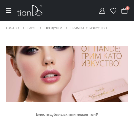
0
НАЧАЛО
БЛОГ
ПРОДУКТИ
ГРИМ КАТО ИЗКУСТВО
Блестящ блясък или
нежен тон
?