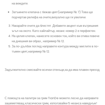
на веждите.
Затъмнете клепача с бежав цвят(например № 7).Това ще
подчертае релефа на очите,визуално ще ги увеличи.
Накарайте очите да блестят. Добавете акцент към вътрешния
ъгъл на окото. Като хайлайтър, нюанс номер 2 е перфектен.
На целия клепач, нанесете основен тон, който ви отива повече
на днешния ви образ , например № 12.
За по-дълбок поглед направете контура между миглите в по-
тъмен цвят,например № 12.
Задължително смесвайте всички отенъци,за да има плавен преход.
С помощта на палитри за грим TianDe можете лесно да направите
зашеметяващ класически грим, използвайки 5 нюанса наведнъж!