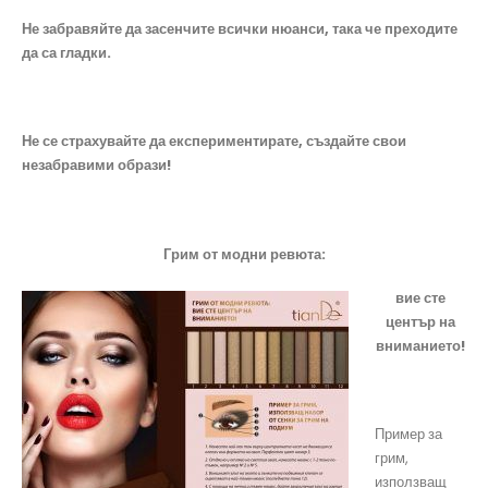
Не забравяйте да засенчите всички нюанси, така че преходите
да са гладки.
Не се страхувайте да експериментирате, създайте свои
незабравими образи!
Грим
от
модни ревюта:
вие сте
център на
вниманието!
Пример за
грим,
използващ