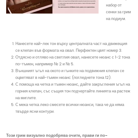
набор от
сенки за грим
на подиум.
Нанесете най-лек тон върху централната част на движещия
се клепач във формата на овал. Перфектен цвят номер 3.
Отдясно и отляво на светлия овал, нанесете нюанс с 1-2 тона
по-тъмен, например № 2 и № 5.
Външният ъгъл на окото и гънките на подвижния клепач се
оцветяват в най-тъмен нюанс (погледнете тона 12).
С помоща на четка и тъмен нюанс, дайте закръгления ъгъл на
горния клепач, със същия тон подчертайте линията на растеж
на миглите.
С мека четка леко смесете всички нюанси, така че да няма
твърде ясни контури.
Този грим визуално подобрява очите, прави ги по-