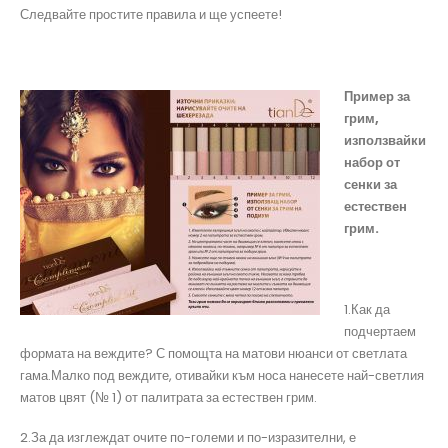
Следвайте простите правила и ще успеете!
Пример за
грим,
използвайки
набор от
сенки за
естествен
грим.
1.Как да
подчертаем
формата на веждите? С помощта на матови нюанси от светлата
гама.Малко под веждите, отивайки към носа нанесете най-светлия
матов цвят (№ 1) от палитрата за естествен грим.
2.За да изглеждат очите по-големи и по-изразителни, е