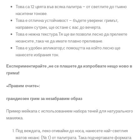
Това са 12 цвята във всяка палитра – от светлите до тъмно
наситени тонове.
Това е отлична устойчивост – бъдете уверени: гримът,
направен сутрин, ще остане с вас до вечерта.
Това е нежна текстура.Тя ще ви позволи лесно да прелеете
нюансите ,така че да имате плавно преливане.
Това е удобен апликатор,с помощтта на който лесно ще
нанесете избрания тон.
Експериментирайте ,не се плашете да изпробвате нещо ново в
грима!
«
Правим очите
»:
грандиозен грим за незабравим образ
Пример мейкапа с использованием набора теней для натурального
макияжа.
Под веждата, леко отивайки до носа, нанесете най-светлия
матов нюанс (№ 1) от палитрата. Така подчертавате формата