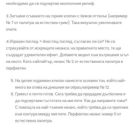
необходимо да се подчертае околоочния релеф.
3.Затъмни сгъването на горния клепач с бежов оттенък (например
№ 7 от палитра за естествен грим). Така визуално увеличавате
очите.
4.Изразен поглед = блестящ поглед, съгласен ли си? Не се
страхувайте от искрящите нюанси, на правилното място, те ще
създадат удивителен ефект. Добавете акцент към вътрешния ъгъл
на окото. Като хайлайтър, нюанс № 2 от естествената палитра е
перфектен.
На целия подвижен клепач нанесете основен тон, който най-
много ви отива на днешния ви образ,например № 12.
Гримът е почти готов. Сега трябва да придадем дълбочина и
да подчертаем гъстотата на миглите. Как да направите това?
С помощта на най-тъмния нюанс, който трябва да се приложи
към контура между миглите. Перфектен нюанс номер 11 от
естествена палитра.