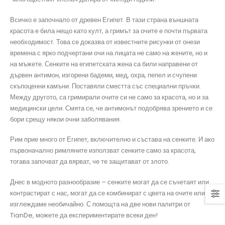
Всичко е започнало от древен Египет. В тази страна външната
красота е била нещо като култ, а гримът за очите е почти първата
необходимост. Това се доказва от известните рисунки от онези
времена с ярко подчертани очи на лицата не само на жените, но и
на мъжете. Сенките на египетската жена са били направени от
дървен антимон, изгорени бадеми, мед, охра, пепел и счупени
скъпоценни камъни. Поставяли сместта със специални пръчки.
Между другото, са гримирали очите си не само за красота, но и за
медицински цели. Смята се, че антимонът подобрява зрението и се
бори срещу някои очни заболявания.
Рим прие много от Египет, включително и състава на сенките. И ако
първоначално римляните използват сенките само за красота,
тогава започват да вярват, че те защитават от злото.
Днес в модното разнообразие – сенките могат да се съчетаят или
контрастират с нас, могат да се комбинират с цвета на очите или да
изглеждаме необичайно. С помощта на две нови палитри от
TianDe, можете да експериментирате всеки ден!